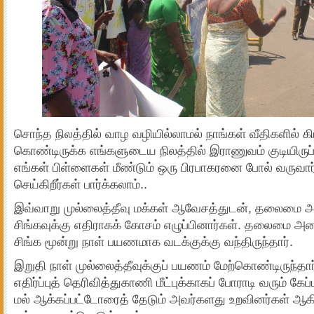
சொந்த நிலத்தில் வாழ வழியில்லாமல் நாங்கள் வீதிகளில் கிட
கொண்டிருக்க எங்களுடைய நிலத்தில் இராணுவம் குடியிருப
எங்கள் பிள்ளைகள் மீண்டும் ஒரு பிரபாகரனை போல் வருவா
செய்கிறீர்கள் பார்க்கலாம்..
இவ்­வாறு முல்­லைத்­தீவு மக்­கள் ஆவே­சத்­து­டன், தலைமை அமை
சிங்­க­வுக்கு எதி­ரா­கக் கோசம் எழுப்­பி­னார்­கள். தலைமை அமைச
சிங்க மூன்று நாள் பய­ண­மாக வடக்­குக்கு வந்­தி­ருந்­தார்.
இறுதி நாள் முல்­லைத்­தீ­வுக்­குப் பய­ணம் மேற்­கொண்­டி­ருந்­த
எதிர்ப்­புத் தெரி­வித்துகாணி மீட்­புக்­கா­கப் போராடி வரும் கேப
மல் ஆக்­கப்­பட்­டோ­ரைத் தேடும் அவர்­க­ளது உற­வி­னர்­கள் ஆக