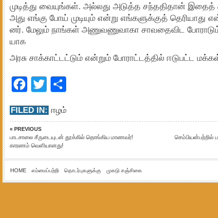
முடித்து வையுங்­கள். அல்­லது அடுத்த சந்­த­தி­தான் இதைத் த
அது எங்கு போய் முடி­யும் என்று எங்­க­ளுக்­குத் தெரி­யாது என
னர். மேலும் நாங்­கள் அணு­வ­ணு­வாகா சாவ­தை­விட போரா­டும் 
யாக
அரசு சாக்­காட்­டட்­டும் என்­றும் போராட்­டத்­தில் ஈடு­பட்ட மக்­கள
Facebook
Twitter
Share
FILED IN:
ஈழம்
« PREVIOUS
பாடசாலை சீருடையுடன் தூக்கில் தொங்கிய மாணவர்!
செம்பியன்பற்றில்
காரணம் வெளியானது!
HOME
எம்மைப்பற்றி
தொடர்புகளுக்கு
முகடு சஞ்சிகை