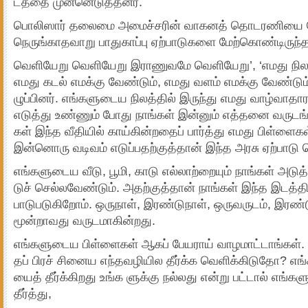
டத்தை முன்­னெ­டுத்­த­னர்.
பொலி­ஸார் தலைமை அமைச்­ச­ரின் வாக­னத் தொட­ர­ணியை போரா
நெருங்­கா­த­வாறு பாது­காப்பு ஏற்­பா­டு­களை மேற்­கொண்­டி­ருந்­த
வெளி­யேறு வெளி­யேறு இரா­ணு­வமே வெளி­யேறு’, ‘எமது நிலம்
எமது கடல் எமக்கு வேண்­டும், எமது வளம் எமக்கு வேண்­டும
ழுப்­பி­னர். எங்­க­ளு­டைய நிலத்­தில் இருந்து எமது வாழ்­வா­த
எடுத்து உண்­ணும் போது நாங்­கள் இன்­னும் எத்­தனை வரு­டங்­கள
கள் இந்த வீதி­யில் காய்­கின்­ற­தைப் பார்த்து எமது பிள்­ளை­க
இன்­னொரு வடி­வம் எடுப்­ப­தற்­குத்­தான் இந்த அரசு ஏற்­பாடு ச
எங்­க­ளு­டைய வீடு, பூமி, காடு எல்­லாற்­றை­யும் நாங்­கள் அடுத்
டுச் செல்­ல­வேண்­டும். அதற்­குத்­தான் நாங்­கள் இந்த இடத்­த
பாடு­ப­டு­கி­றோம். ஒரு­நாள், இரண்­டு­நாள், ஒரு­வ­ரு­டம், இரண
மூன்­றா­வது வரு­ட­மா­கின்­றது.
எங்­க­ளு­டைய பிள்­ளை­கள் ஆகப் பேய­ராய் வாழ­மாட்­டாங்­க
தப் பிரச்­ சி­னைய எந்­த­வ­ழி­யில தீர்க்க வெளிக்­கி­டுதோ? எங்
யைத் தீர்க்­கி­றது உங்­க­ ளுக்கு நல்­லது என்று பட்­டால் எங்­க
தீர்த்து,