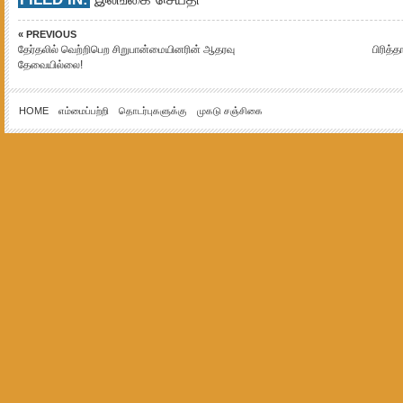
« PREVIOUS
தேர்தலில் வெற்றிபெற சிறுபான்மையினரின் ஆதரவு
பிரித்
தேவையில்லை!
HOME
எம்மைப்பற்றி
தொடர்புகளுக்கு
முகடு சஞ்சிகை