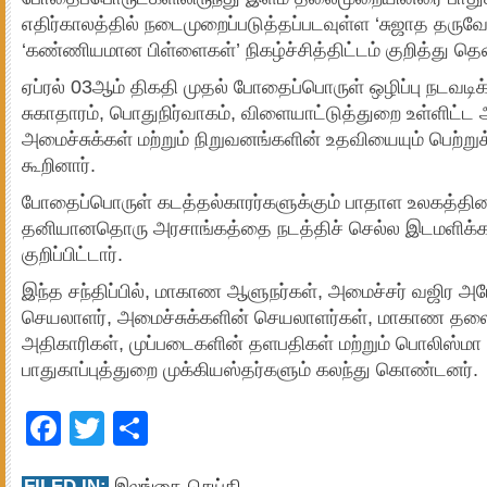
எதிர்காலத்தில் நடைமுறைப்படுத்தப்படவுள்ள ‘சுஜாத தருவோ
‘கண்ணியமான பிள்ளைகள்’ நிகழ்ச்சித்திட்டம் குறித்து தெள
ஏப்ரல் 03ஆம் திகதி முதல் போதைப்பொருள் ஒழிப்பு நடவடிக
சுகாதாரம், பொதுநிர்வாகம், விளையாட்டுத்துறை உள்ளிட்ட 
அமைச்சுக்கள் மற்றும் நிறுவனங்களின் உதவியையும் பெற்
கூறினார்.
போதைப்பொருள் கடத்தல்காரர்களுக்கும் பாதாள உலகத்தினரு
தனியானதொரு அரசாங்கத்தை நடத்திச் செல்ல இடமளிக்
குறிப்பிட்டார்.
இந்த சந்திப்பில், மாகாண ஆளுநர்கள், அமைச்சர் வஜிர அ
செயலாளர், அமைச்சுக்களின் செயலாளர்கள், மாகாண த
அதிகாரிகள், முப்படைகளின் தளபதிகள் மற்றும் பொலிஸ்மா 
பாதுகாப்புத்துறை முக்கியஸ்தர்களும் கலந்து கொண்டனர்.
Facebook
Twitter
Share
FILED IN:
இலங்கை செய்தி