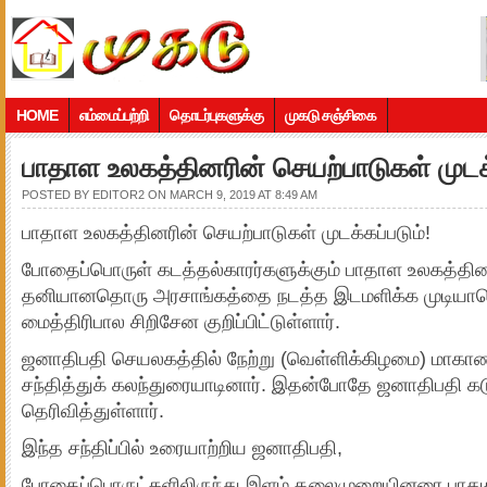
HOME
எம்மைப்பற்றி
தொடர்புகளுக்கு
முகடு சஞ்சிகை
பாதாள உலகத்தினரின் செயற்பாடுகள் முடக்
POSTED BY
EDITOR2
ON MARCH 9, 2019 AT 8:49 AM
பாதாள உலகத்தினரின் செயற்பாடுகள் முடக்கப்படும்!
போதைப்பொருள் கடத்தல்காரர்களுக்கும் பாதாள உலகத்தினருக
தனியானதொரு அரசாங்கத்தை நடத்த இடமளிக்க முடியா
மைத்திரிபால சிறிசேன குறிப்பிட்டுள்ளார்.
ஜனாதிபதி செயலகத்தில் நேற்று (வெள்ளிக்கிழமை) மாக
சந்தித்துக் கலந்துரையாடினார். இதன்போதே ஜனாதிபதி 
தெரிவித்துள்ளார்.
இந்த சந்திப்பில் உரையாற்றிய ஜனாதிபதி,
போதைப்பொருட்களிலிருந்து இளம் தலைமுறையினரை பாதுக