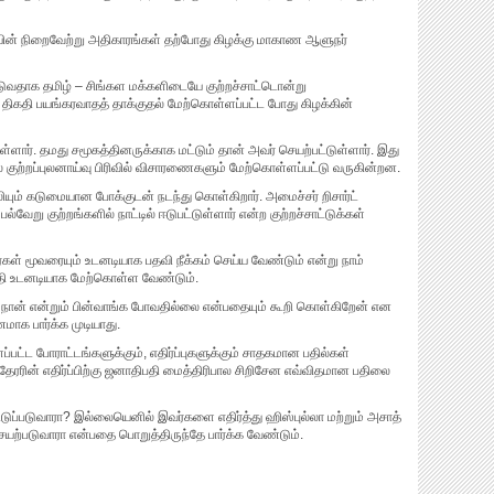
ியின் நிறைவேற்று அதிகாரங்கள் தற்போது கிழக்கு மாகாண ஆளுநர்
வதாக தமிழ் – சிங்கள மக்களிடையே குற்றச்சாட்டொன்று
 திகதி பயங்கரவாதத் தாக்குதல் மேற்கொள்ளப்பட்ட போது கிழக்கின்
்ளார். தமது சமூகத்தினருக்காக மட்டும் தான் அவர் செயற்பட்டுள்ளார். இது
 குற்றப்புலனாய்வு பிரிவில் விசாரணைகளும் மேற்கொள்ளப்பட்டு வருகின்றன.
ும் கடுமையான போக்குடன் நடந்து கொள்கிறார். அமைச்சர் றிசார்ட்
வேறு குற்றங்களில் நாட்டில் ஈடுபட்டுள்ளார் என்ற குற்றச்சாட்டுக்கள்
் மூவரையும் உடனடியாக பதவி நீக்கம் செய்ய வேண்டும் என்று நாம்
தி உடனடியாக மேற்கொள்ள வேண்டும்.
ு நான் என்றும் பின்வாங்க போவதில்லை என்பதையும் கூறி கொள்கிறேன் என
ணமாக பார்க்க முடியாது.
ட்ட போராட்டங்களுக்கும், எதிர்ப்புகளுக்கும் சாதகமான பதில்கள்
தேரரின் எதிர்ப்பிற்கு ஜனாதிபதி மைத்திரிபால சிறிசேன எவ்விதமான பதிலை
டுப்படுவாரா? இல்லையெனில் இவர்களை எதிர்த்து ஹிஸ்புல்லா மற்றும் அசாத்
ெயற்படுவாரா என்பதை பொறுத்திருந்தே பார்க்க வேண்டும்.