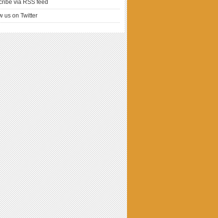
ribe via RSS feed
w us on Twitter