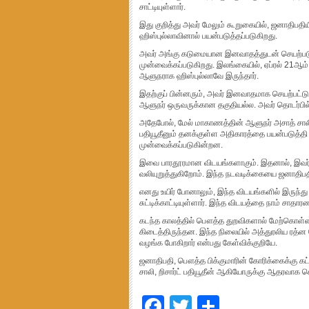
சாட்டியுள்ளார்.
இது குறித்து அவர் மேலும் கூறுகையில், ஜனாதிபத
ஹிஸ்புல்லாவினால் பயன்படுத்தப்படுகிறது.
அவர் அங்கு கடுமையான இனவாதத்துடன் செயற்படு
முன்வைக்கப்படுகிறது. இலங்கையில், ஏப்ரல் 21ஆம்
ஆளுநராக ஹிஸ்புல்லாவே இருந்தார்.
இதற்குப் பின்னரும், அவர் இனவாதமாக செயற்பட்டுள
ஆளுநர் ஒருவருக்கான தகுதியல்ல. அவர் தொடர்பில்
அதேபோல், மேல் மாகாணத்தின் ஆளுநர் அசாத் சாலிய
பதியூதீனும் தனக்குள்ள அதிகாரத்தை பயன்படுத்தி பல்
முன்வைக்கப்படுகின்றன.
இவை பாரதூரமான விடயங்களாகும். இதனால், இவர்கள
வலியுறுத்துகிறோம். இந்த நடவடிக்கையை ஜனாதிப
எனது உயிர் போனாலும், இந்த விடயங்களில் இருந்த
சுட்டிக்காட்டியுள்ளார். இந்த விடயத்தை நாம் சாதார
கடந்த காலத்தில் பௌத்த துறவிகளால் மேற்கொள்ளப்ப
கிடைத்திருந்தன. இந்த நிலையில் அத்துரலிய ரத்ன 
வழங்க போகிறார் என்பது கேள்விக்குறியே.
ஜனாதிபதி, பௌத்த பிக்குமாரின் கோரிக்கைக்கு கட்
சாலி, றிசார்ட் பதியூதீன் ஆகியோருக்கு ஆதரவாக ச
Facebook
Twitter
Share