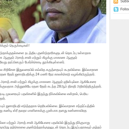
Subsc
Follo
்கும் நெருக்கடிகள்!
்டுதாக்குதல்களை நடத்திய குண்டுதாரிகளுடன் தொடர்பு உள்ளதாக
காண ஆளுநர் அசாத் சாலி மற்றும் கிழக்கு மாகாண ஆளுநர்
்வேறு தரப்பினரும் போர்க்கொடி தூக்கியுள்ளனர்.
பால சிறிசேன இதுவரையில் எவ்வித கருத்தையும் கூறவில்லை. இவ்வாறான
யே ரதன தேரர் ஜனாதிபதிக்கு 24 மணி நேர காலக்கெடு வழங்கியிருந்தார்.
ர் அசாத் சாலி மற்றும் கிழக்கு மாகாண ஆளுநர் ஹிஸ்புல்லா ஆகியோரை
்குவதாக அத்துரலியே ரதன தேரர் கடந்த 28ஆம் திகதி அறிவித்திருந்தார்.
படி மூவரையும் பதவிகளில் இருந்து நீக்கவில்லை என்றால், பெரிய
ார்.
ும் ஜனாதிபதி எடுத்ததாக தெரியவில்லை. இவ்வாறான சந்தர்ப்பத்தில்
ன்று கண்டி ஸ்ரீ தலதா மாளிகைக்கு முன்பாக தனது உண்ணாவிரத
ல்லா மற்றும் அசாத் சாலி ஆகியோரை பதவியில் இருந்து நீக்குமாறு
த ஞாயிறு தற்கொலை குண்டுத்தாக்குதலுடன் தொடர்பு இருப்பதாகவும் குற்றம்