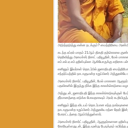
அடுத்தடுத்து என்ன நடக்கும்? மைத்திரியை அண்மிக
கடந்த ஏப்ரல் மாதம் 21ஆம் திகதி தற்கொலை குண
தெரிவித்து அமைச்சர் றிசாட் பதியூதீன், மேல் மா
எம்.எல்.ஏ.எம்.ஹிஸ்புல்லா ஆகியோருக்கு எதிராக பல
எனினும் இவர்கள் தொடர்பில் ஜனாதிபதி மைத்திரி
சந்தர்ப்பத்தில் நாடாளுமன்ற உறுப்பினர் அத்துரலி
அமைச்சர் றிசார்ட் பதியூதீன், மேல் மாகாண ஆளுந
பதவிகளில் இருந்து நீக்க இந்த காலக்கெடுவை வழங
அத்துடன், ஜனாதிபதி இந்த காலக்கெடுவுக்குள் மேற்
தீர்மானத்தை எடுக்க போவதாகவும் அவர் கூறியிருந்த
எனினும் இந்த விடயம் தொடர்பான எந்த நகர்வுகளைய
நாடாளுமன்ற உறுப்பினர் அத்துரலிய ரத்ன தேரர் இ
போராட்டத்தை ஆரம்பித்துள்ளார்.
அமைச்சர் றிசார்ட் பதியூதீன், ஆளுநர்களான ஹிஸ்பு
கோரியுள்ளதுடன், இந்த மூன்று பேருக்கும் உயிர்த்