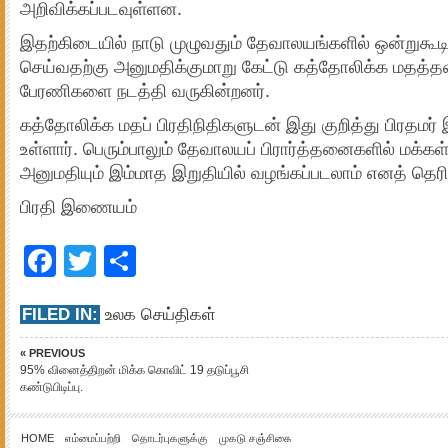
அறிவிக்கப்படவுள்ளன.
இதற்கிடையில் நாடு முழுவதும் தேவாலயங்களில் ஒன்றுகூட
செய்வதற்கு அனுமதிக்குமாறு கேட்டு கத்தோலிக்க மதத்த
பேரணிகளை நடத்தி வருகின்றனர்.
கத்தோலிக்க மதப் பிரதிநிதிகளுடன் இது குறித்து பிரதமர்
உள்ளார். பெரும்பாலும் தேவாலயப் பிரார்த்தனைகளில் மக்க
அனுமதியும் இம்மாத இறுதியில் வழங்கப்படலாம் எனத் தெர
பிரதி இணையம்
Facebook
Twitter
Share
FILED IN:
உலக செய்திகள்
« PREVIOUS
95% வினைத்திறன் மிக்க கொவிட் 19 தடுப்பூசி
கண்டுபிடிப்பு.
HOME
எம்மைப்பற்றி
தொடர்புகளுக்கு
முகடு சஞ்சிகை