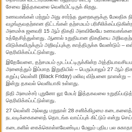
சேவை இத்தகவலை வெளியிட்டிருக் கிறது.
உணவகங்கள் மற்றும் அது சார்ந்த துறைகளுக்கு மேலதிக 
வழங்குவதற்கான திட்டங்கள் தற்சமயம் பரிசீலிக்கப்படுகி
அமைச்சு ஜனவரி 15 ஆம் திகதி அளவிலேயே உணவகங்கள
உத்தேசித்துள்ளது. ஆனால் உறுதியான திகதியை அறிவதற்க
விடுக்கவிருக்கும் அறிவுப்புக்கு காத்திருக்க வேண்டும் – எ
தெரிவிக்கப்பட்டுள்ளது.
இதேவேளை, தற்சமயம் மூடப்பட்டிருக்கின்ற அத்தியாவசியம
அனைத்தும் இம்மாத இறுதியில் – பெரும்பாலும் 27 ஆம் த
கறுப்பு வெள்ளி (Black Friday) மலிவு விற்பனை நாளன்று –
இன்று தகவல் வெளியாகி உள்ளது.
நிதி அமைச்சர் புறுனோ லூ மேயர் இத்தகவலை உறுதிப்படுத்த
தெரிவிக்கப்பட்டுள்ளது.
27 வெள்ளி அல்லது மறுநாள் 28 சனிக்கிழமை கடைகளைத்தி
நடவடிக்கைகளைத் தொடங்க வாய்ப்புக் கிட்டும் என்று செய
கடைகளில் கைக்கொள்ளவேண்டிய மேலும் புதிய பல சுகாதா