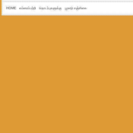
HOME
எம்மைப்பற்றி
தொடர்புகளுக்கு
முகடு சஞ்சிகை