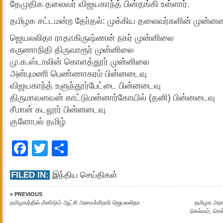
தேமுதிக தலைவர் விஜயகாந்த் பின்தங்கி உள்ளார்.
தமிழக சட்டமன்ற தேர்தல்: முக்கிய தலைவர்களின் முன்னண
ஜெயலலிதா ராதாகிருஷ்ணன் நகர் முன்னிலை
கருணாநிதி திருவாரூர் முன்னிலை
மு.க.ஸ்டாலின் கொளத்தூர் முன்னிலை
அன்புமணி பெண்ணாகரம் பின்னடைவு
விஜயகாந்த் உளுந்தூர்பேட்டை பின்னடைவு
திருமாவளவன் காட்டுமன்னார்கோயில் (தனி) பின்னடைவு
சீமான் கடலூர் பின்னடைவு
குளோபல் தமிழ்
Facebook
Twitter
Share
FILED IN:
இந்திய செய்திகள்
« PREVIOUS
தமிழகத்தில் மீண்டும் ஆட்சி அமைக்கிறார் ஜெயலலிதா
தமிழக அமைச
செல்வம், செல