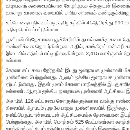
விஜயகாந் தலைமையிலான தே.தி.மு.க அதனுடன் இணைந்த 
வரலாறு காணாத வகையில் பாரிய சரிவைக் கண்டிருக்கிறது
தற்போதைய நிலவரப்படி, தமிழகத்தில் 41ஆயிரத்து 990 வா
பதிவு செய்யப்பட்டுள்ளன.
யூனியன் பிரதேசமான புதுச்சேரியில் தபால் வாக்குகளை தொட
எண்ணிக்கை தொடர்கின்றன. அதில், காங்கிரஸ் என்.அர்.காங
இடையில் கடும் போட்டி நிலவுகின்றன. 2,415 வாக்குகள் ந
உள்ளன.
கேரளா சட்டசபை தேர்தலில் இடது ஜனநாயக முன்னணி மிகக
முன்னிலை பெற்றுள்ளது. ஆளும் ஐக்கிய ஜனநாயக முன்னண
ஏற்பட்டுள்ளது. இதன் மூலம் கேரளா மாநிலத்தில் இடதுசார
உள்ளனர். ஆளும் ஐக்கிய ஜனநாயக முன்னணி ஆட்சியை இழ
அசாமில் 126 சட்டசபை தொகுதிகளுக்கான வாக்கு எண்
நிலையில் ஆரம்பம் முதலே பாஜக முன்னிலையில் இருந்தது
தனிப்பெரும்பான்மையுடன் ஆட்சியமைக்க தேவையான இடத்
பெற்றுள்ளது. அசாமில் மொத்தம் 525 வேட்பாளர்கள் களத்த
காங்கிரஸ் கட்சியும் ஐக்கிய மக்கள் கட்சியும் இணைந்து 