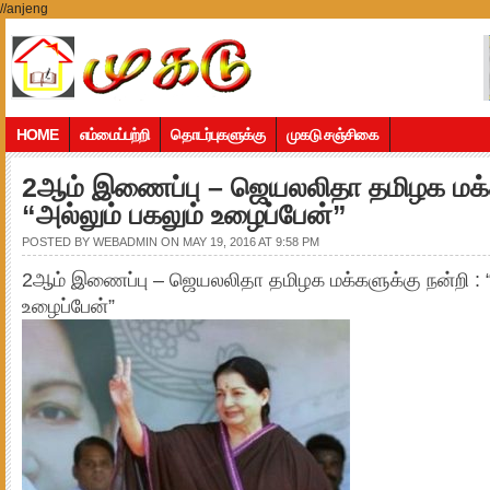
//anjeng
HOME
எம்மைப்பற்றி
தொடர்புகளுக்கு
முகடு சஞ்சிகை
2ஆம் இணைப்பு – ஜெயலலிதா தமிழக மக்க
“அல்லும் பகலும் உழைப்பேன்”
POSTED BY
WEBADMIN
ON MAY 19, 2016 AT 9:58 PM
2ஆம் இணைப்பு – ஜெயலலிதா தமிழக மக்களுக்கு நன்றி : “
உழைப்பேன்”