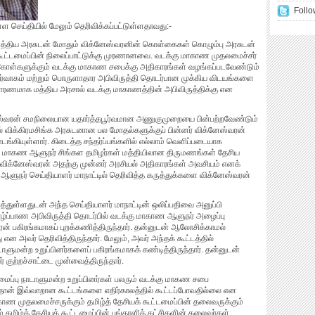
Follo
்ள செய்தியில் மேலும் தெரிவிக்கப்பட்டுள்ளதாவது:-
மத்திய அரசுடன் மோதும் விக்னேஸ்வரனின் கொள்கைகள் கொழும்பு அரசுடன்
ூட்டமைப்பின் நிலைப்பாட்டுக்கு முரணானவை. வடக்கு மாகாண முதலமைச்சர்
ுகோள்களுக்கும் வடக்கு மாகாண சபைக்கு அதிகாரங்கள் வழங்கப்படவேண்டும்
. நிர்வாகம் மற்றும் பொருளாதார அபிவிருத்தி தொடர்பான முக்கிய விடயங்களை
் காரணமாக மத்திய அரசால் வடக்கு மாகாணத்தின் அபிவிருத்திக்கு என
ேஸ்வரன் சமநிலையான யதார்த்தபூர்வமான அணுகுமுறையை பின்பற்றவேண்டும்
ல் விக்கிரமசிங்க அரசுடனான பல மோதல்களுக்குப் பின்னர் விக்னேஸ்வரன்
ியுள்ளார். கிடைத்த சந்தர்ப்பங்களில் எல்லாம் வெளிப்படையாக
ு மாகண ஆளுநர் சிங்கள தமிழர்கள் மத்தியிலான திருமணங்கள் தேசிய
, விக்னேஸ்வரன் அதற்கு முன்னர் அரசியல் அதிகாரங்கள் அவசியம் எனக்
ாகாண ஆளுநர் செய்தியாளர் மாநாட்டில் தெரிவித்த கருத்துக்களை விக்னேஸ்வரன்
்துள்ளதுடன் அந்த செய்தியாளர் மாநாட்டின் ஒலிப்பதிவை அனுப்பி
யாழ்ப்பாண அபிவிருத்தி தொடர்பில் வடக்கு மாகாண ஆளுநர் அழைப்பு
ரன் பகிரங்கமாகப் புறக்கணித்திருந்தார். தன்னுடன் ஆலோசிக்காமல்
 என அவர் தெரிவித்திருந்தார். மேலும், அவர் அந்தக் கூட்டத்தில்
ாளுமன்ற உறுப்பினர்களைப் பகிரங்கமாகக் கண்டித்திருந்தார். தன்னுடன்
ற்றச்சாட்டை முன்வைத்திருந்தார்.
ட்டமைப்பு நாடாளுமன்ற உறுப்பினர்கள் பலரும் வடக்கு மாகண சபை
 தான் இவ்வாறான கூட்டங்களை எதிர்காலத்தில் கூட்டப்போவதில்லை என
ண முதலமைச்சருக்கும் தமிழ்த் தேசியக் கூட்டமைப்பின் தலைவருக்கும்
 தமிழ்த் தேசியக் கூட்டமைப்பின் பங்காளிக் கட்சிகளின் தலைவர்கள்