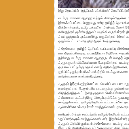
இது தொடர்பில் ‘இந்தியன் எக்ஸ்பிரஸ்’ வெளியிட்டுள
வடக்கு மாகாண ஆளுநர் மற்றும் கொழும்பிலுள்ள 
இணக்கப்பாட்டை பேணுவது என்ற தமிழ்த் தேசயக் க
விக்னேஸ்வரன், தமிழ் மக்களின் அரசியல் வேண்ட
என்பதற்கும் முக்கியத்துவம் வழங்கி வருகின்றார்
அவர் முற்றாகப் புறக்கணித்து வருகின்றார். இதன
ஒதுக்கப்பட்ட 75 வீத நிதி திரும்பிவந்துள்ளது.
அதேவேளை, தமிழ்த் தேசியக் கூட்டமைப்பு விக்ன
என விரும்புகின்றது. மைத்திரிபால சிறிசேன – ரணி
தற்போது வடக்கு மாகாண ஆளுநருடன் மோதத் தொடங்க
ஆளுநருடன் விக்னேஸ்வரன் மோதுகின்றார். வடக்க
ஒருமைப்பாட்டுக்கு உதவும் எனத் தெரிவித்தவேளை
குறிப்பிட்டிருந்தார். மிகச் சமீபத்தில் வடக்கு ம
பகிரங்கமாகக் கண்டித்திருந்தார்.
ஆளுநர் இந்தக் குற்றச்சாட்டை வெளிப்படையாக மறுத
வைத்துள்ளார். மேலும், சில நாடகளுக்கு முன்னர் 
விடுத்திருந்த கூட்டத்தை முதலமைச்சர் விக்னேஸ்வ
அவ்வாறான கூட்டத்திற்கு அழைப்பு விடுக்க முடியாது
கலந்துகொண்ட தமிழ்த் தேசியக் கூட்டமைப்பின் நாட
ஆலோசிக்காமல் அவர்கள் கலந்துகொண்டதாக அவர் கு
எனினும், அந்தக் கூட்டத்தில் தமிழ்த் தேசியக் கூ
உறுப்பினர்களும் கலந்துகொண்டனர். இதன்பின்னர்
ஆளுநர் அறிவித்துள்ளார். இதேவேளை, வடக்கு மாகா
இடையில் அதிகரித்து வரும் பிளவுகளை தொடர்ந்தும்