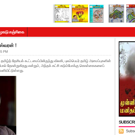
முகடு சஞ்சிகை
ஸ்வரன் !
55 PM
ிழ்த் தேசியக் கூட்டமைப்பிலிருந்து விலகி, புலம்பெயர் தமிழ் அமைப்புகளின்
 போல் தோன்றுகிறது என்றும், அந்தக் கட்சி கடும்போக்கு கொள்கைகளைப்
வெளியிட்டுள்ளது.
SUBSCR
Subsc