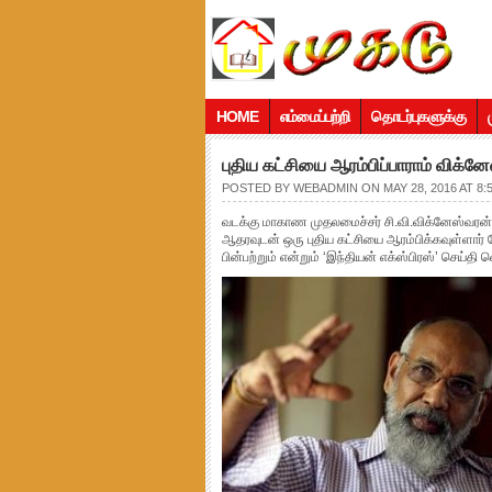
HOME
எம்மைப்பற்றி
தொடர்புகளுக்கு
புதிய கட்சியை ஆரம்பிப்பாராம் விக்னே
POSTED BY
WEBADMIN
ON MAY 28, 2016 AT 8:
வடக்கு மாகாண முதலமைச்சர் சி.வி.விக்னேஸ்வரன் தம
ஆதரவுடன் ஒரு புதிய கட்சியை ஆரம்பிக்கவுள்ளார்
பின்பற்றும் என்றும் ‘இந்தியன் எக்ஸ்பிரஸ்’ செய்தி 