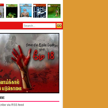
IBE
ribe via RSS feed