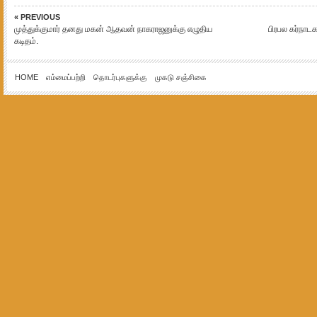
« PREVIOUS
முத்துக்குமார் தனது மகன் ஆதவன் நாகராஜனுக்கு எழுதிய
பிரபல கர்நா
கடிதம்.
HOME
எம்மைப்பற்றி
தொடர்புகளுக்கு
முகடு சஞ்சிகை