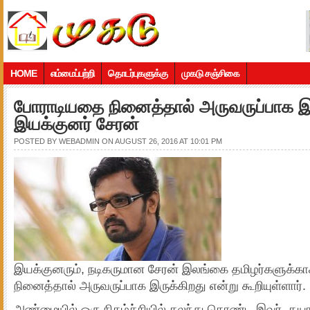
HOME
எம்மைப்பற்றி
தொடர்புகளுக்கு
முகடு சஞ்சிகை
போராடியதை நினைத்தால் அருவருப்பாக இர
இயக்குனர் சேரன்
POSTED BY
WEBADMIN
ON AUGUST 26, 2016 AT 10:01 PM
இயக்குனரும், நடிகருமான சேரன் இலங்கை தமிழர்களுக்
நினைத்தால் அருவருப்பாக இருக்கிறது என்று கூறியுள்ளார்.
அண்மையில் ஒரு நிகழ்ச்சியில் கலந்து கொண்ட இவர், தயாரிப