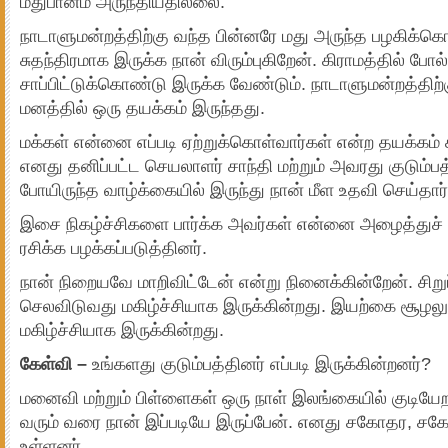
மதுபானம் அருந்தியதில்லை.
நாடாளுமன்றத்திற்கு வந்த பின்னரே மது அருந்த பழகிக்கொ
சுதந்திரமாக இருக்க நான் விரும்புகிறேன். கிராமத்தில் போ
சாப்பிட்டுக்கொண்டு இருக்க வேண்டும். நாடாளுமன்றத்திற்
மனத்தில் ஒரு தயக்கம் இருந்தது.
மக்கள் என்னை எப்படி ஏற்றுக்கொள்வார்கள் என்ற தயக்கம் 
எனது தனிப்பட்ட செயலாளர் சாந்தி மற்றும் அவரது குடும்பத்
போயிருந்த வாழ்க்கையில் இருந்து நான் மீள உதவி செய்தார்
இசை நிகழ்ச்சிகளை பார்க்க அவர்கள் என்னை அழைத்துச
ரசிக்க பழக்கப்படுத்தினர்.
நான் நிறையவே மாறிவிட்டேன் என்று நினைக்கின்றேன். சி
செலவிடுவது மகிழ்ச்சியாக இருக்கின்றது. இயற்கை சூழலு
மகிழ்ச்சியாக இருக்கின்றது.
கேள்வி –
உங்களது குடும்பத்தினர் எப்படி இருக்கின்றனர்?
மனைவி மற்றும் பிள்ளைகள் ஒரு நாள் இலங்கையில் குடியேற
வரும் வரை நான் இப்படியே இருப்பேன். எனது சகோதர, சகோ
உள்ளனர்.