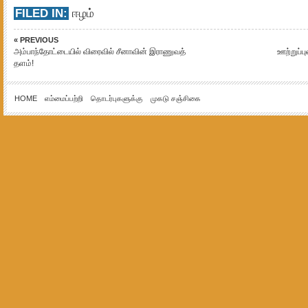
FILED IN:
ஈழம்
« PREVIOUS
அம்பாந்தோட்டையில் விரைவில் சீனாவின் இராணுவத்
ஊற்றுப்பு
தளம்!
HOME
எம்மைப்பற்றி
தொடர்புகளுக்கு
முகடு சஞ்சிகை