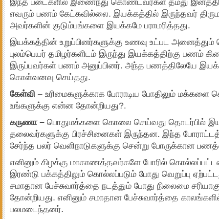
இந்த படைகளில் இணைந்து கொண்டவர்கள் தமது இனத்த
எவரும் பணம் கேட்கவில்லை. இயக்கத்தில் இருந்தவர் திரு
அவர்களின் குடும்பங்களை இயக்கமே பராமரித்தது.
இயக்கத்தின் உறுப்பினர்களுக்கு உணவு உட்பட அனைத்தும் 
புலம்பெயர் தமிழர்களிடம் இருந்து இயக்கத்திற்கு பணம் க
இருப்பவர்கள் பணம் அனுப்பினர். அந்த பணத்திலேயே இய
கொள்வனவு செய்தது.
கேள்வி –
உரிமைகளுக்காக போராடிய போதிலும் மக்களை க
உங்களுக்கு என்ன தோன்றியது?.
கருணா –
பொதுமக்களை கொலை செய்வது தொடர்பில் இயக்
தலைவர்களுக்கு பிரச்சினைகள் இருந்தன. இந்த போராட்ட
சேர்ந்த பலர் வெளிநாடுகளுக்கு சென்று போருக்கான பணத்
எனினும் கிழக்கு மாகாணத்தவர்களே போரில் கொல்லப்பட்டனர்
இரண்டு பக்கத்திலும் கொல்லப்படும் போது வெறுப்பு ஏற்பட்
சமாதான பேச்சுவார்த்தை நடத்தும் போது நிலைமை சரியாக
தோன்றியது. எனினும் சமாதான பேச்சுவார்த்தை காலங்களில் 
பலமடைந்தனர்.