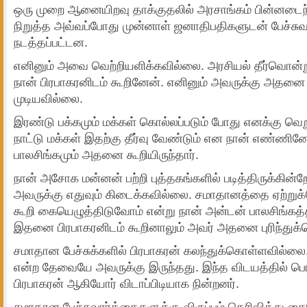
ஒரு முறை ஆனையிறவு தாக்குதலில் அரசாங்கம் பின்னடை
நிறுத்த அவ்வப்போது முன்னாள் ஜனாதிபதிகளுடன் பேச்சுவ
நடத்தப்பட்டன.
எனினும் அவை வெற்றியளிக்கவில்லை. அரசியல் தீர்வொன்ற
நான் பிரபாகரனிடம் கூறினேன். எனினும் அவருக்கு அதனை 
முடியவில்லை.
இரண்டு பக்கமும் மக்கள் கொல்லப்படும் போது எனக்கு வெறுப
நாட்டு மக்கள் இதற்கு தீர்வு வேண்டும் என நான் எண்ணி
பாலசிங்கமும் அதனை கூறியிருந்தார்.
நான் அசோக மன்னன் பற்றி புத்தகங்களில் படித்திருக்கின்றே
அவருக்கு எதுவும் கிடைக்கவில்லை. சமாதானத்தை ஏற்றுக
கூறி கையெழுத்திடுவோம் என்று நான் அன்டன் பாலசிங்கத்
இதனை பிரபாகரனிடம் கூறினாலும் அவர் அதனை புரிந்துக
சமாதான பேச்சுக்களில் பிரபாகரன் கலந்துக்கொள்ளவில்லை.
என்ற தேவையே அவருக்கு இருந்தது. இந்த விடயத்தில் பொட
பிரபாகரன் ஆகியோர் விடாப்பிடியாக நின்றனர்.
சமாதான பேச்சுவார்த்தைகளுக்கு விருப்பம் தெரிவித்து கைய