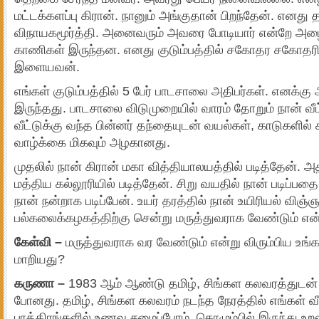
மட்டக்களப்பு கிரான். நானும் அங்குதான் பிறந்தேன். எனது
விநாயகமூர்த்தி. அனைவரும் அவரை போடியார் என்றே அழைப
காணிகள் இருந்தன. எனது குடும்பத்தில் சகோதர சகோதரிகள
இளையவன்.
எங்கள் குடும்பத்தில் 5 பேர் பாடசாலை அதிபர்கள். எனக்க
இருந்தது. பாடசாலை விடுமுறையில் வாரம் தோறும் நான் வீட
வீட்டுக்கு வந்த பின்னர் தந்தையுடன் வயல்கள், காடுகளில
வாழ்க்கை மிகவும் அழகானது.
முதலில் நான் கிரான் மகா வித்தியாலயத்தில் படித்தேன். அத
மத்திய கல்லூரியில் படித்தேன். சிறு வயதில் நான் படிப்ப
நான் நன்றாக படிப்பேன். உயர் தரத்தில் நான் உயிரியல் விஞ்
பல்கலைக்கழகத்திற்கு சென்று மருத்துவராக வேண்டும் என்ப
கேள்வி –
மருத்துவராக வர வேண்டும் என்று விரும்பிய உங்க
மாறியது?
கருணா –
1983 ஆம் ஆண்டு தமிழ், சிங்கள கலவரத்துடன
போனது. தமிழ், சிங்கள கலவரம் நடந்த நேரத்தில் எங்கள் வீட
பாத்திரங்களில் உணவு சமைப்போம். கொழும்பில் இருந்து உறவ