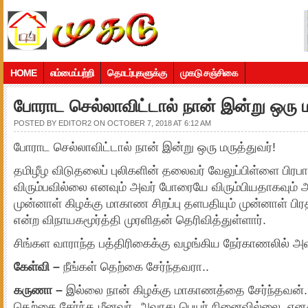
HOME
எம்மைப்பற்றி
தொடர்புகளுக்கு
முகடு சஞ்சிகை
போராட செல்லாவிட்டால் நான் இன்று ஒரு ம
POSTED BY
EDITOR2
ON OCTOBER 7, 2018 AT 6:12 AM
போராட செல்லாவிட்டால் நான் இன்று ஒரு மருத்துவர்!
தமிழீழ விடுதலைப் புலிகளின் தலைவர் வேலுப்பிள்ளை பி
விரும்பவில்லை எனவும் அவர் போரையே விரும்பியதாகவும் 
முன்னாள் கிழக்கு மாகாண சிறப்பு தளபதியும் முன்னாள் 
என்ற விநாயகமூர்த்தி முரளிதன் தெரிவித்துள்ளார்.
சிங்கள வாராந்த பத்திரிகைக்கு வழங்கிய நேர்காணலில் அ
கேள்வி –
நீங்கள் தெற்கை சேர்ந்தவரா..
கருணா –
இல்லை நான் கிழக்கு மாகாணத்தை சேர்ந்தவன். 
தெற்கை சேர்ந்த மீனவர். அவரது பெயர் நினைவில்லை. எனத