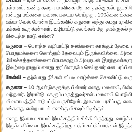
கேள்வி –
நீங்கள் என்ன கூறினாலும் தெற்கில் உள்ள மக்கள் 
உள்ளனர். கண்டி தலதா மாளிகை மீதான தாக்குதல், ஜயசி
என்பது மக்களை கவலையடைய செய்தது. 100க்கணக்கான ம
சுங்காவெலி போன்ற இடங்களில் கருணா வந்து தமது உற
மக்கள் கூறுகின்றனர். வழிபாட்டு தலங்கள் மீது தாக்குதல
கிடைத்த நாடு என்ன?
கருணா –
பௌத்த வழிபாட்டு தலங்களை தாக்கும் தேவை எ
பொதுமக்களை கொல்லும் தேவையும் இருக்கவில்லை. அனை
மிலேச்சத்தனங்களை பிரபாகரனும் அவருடன் இருந்தவர்களு
இவற்றை நானும் எனது தரப்பினருமே செய்தனர் என பரப்பினர
கேள்வி –
தற்போது நீங்கள் எப்படி வாழ்க்கை செலவிட்டு வரு
கருணா –
10 ஆண்டுகளுக்கு பின்னர் எனது மனைவி, பி
வந்தனர். இரண்டு மகளும் மருத்துவர்கள். மனைவி பொறியி
விவசாயத்தில் ஈடுபட்டு வருகிறேன். இசையை ரசிப்பது எனக்க
உங்களது என்ற பாடல் எனக்கு மிகவும் பிடிக்கும்.
எனது இளமை காலம் இயக்கத்தில் சிக்கியிருந்தது. வாழ்க்க
இருக்கவில்லை. இயக்கத்திற்கு கடும் கட்டுப்பாடுகள் இர