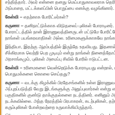
சந்தித்தார். அவர் என்னை தனது மெய்பாதுகாவலராக தெரிவு
அம்பாறை, மட்டக்களப்பின் பொறுப்பை எனக்கு வழங்கினார்.
கேள்வி –
எதற்காக போரிட்டீர்கள்?
கருணா –
தனிநாட்டுக்காக விடுதலைப் புலிகள் போராடினர்
போராட்டத்தில் நான் இராணுவத்தினருடன் மட்டுமே போரிட்ட
நாங்கள் பயங்கரவாதிகள் அல்ல. உரிமைகளுக்காகவே நாங்க
இந்தியா, இதற்கு ஆரம்பத்தில் இருந்தே உதவியது. இதனால்,
சீக்கிரமாக வெற்றி பெற முடியும் என்று நாங்கள் நினைத்தோம்
அரசாங்கமும், புலிகள் அமைப்பு சிவில் போரில் ஈடுபட்டன.
கேள்வி –
உரிமைகளை வென்றெடுக்க போராடியது என்றால், பு
பொதுமக்களை கொலை செய்தது?
கருணா
– வடக்கு கிழக்கில் பிரதேசங்களில் உள்ள இராணுவ
அப்புறப்படுத்தி வேறு இடங்களுக்கு அனுப்புவார்கள் என்ற
பகுதிகளில் குண்டு தாக்குதல்களை நடத்தினர். எனினும் அப்
நடக்கவில்லை. அந்த நேரத்தில் பிரபாகரன், கடற்புலிகள், 
கரும்புலிகள் போன்றவற்றை உருவாக்கியிருந்தார்.