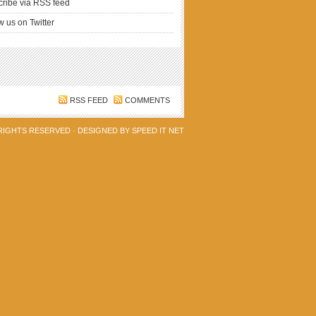
ribe via RSS feed
w us on Twitter
RSS FEED
COMMENTS
 RIGHTS RESERVED · DESIGNED BY
SPEED IT NET