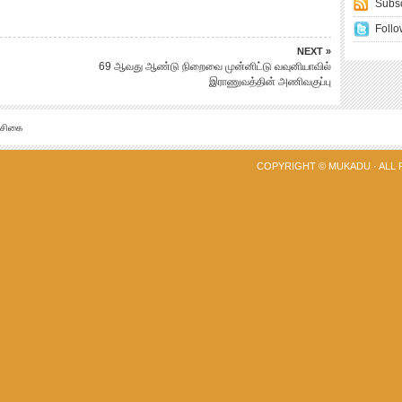
Subsc
Follo
NEXT »
69 ஆவது ஆண்டு நிறைவை முன்னிட்டு வவுனியாவில்
இராணுவத்தின் அணிவகுப்பு
்சிகை
COPYRIGHT ©
MUKADU
· ALL