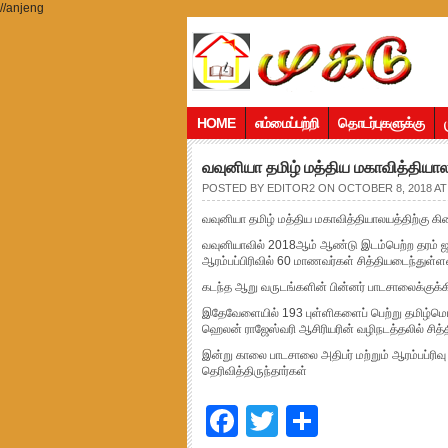
//anjeng
HOME
எம்மைப்பற்றி
தொடர்புகளுக்கு
வவுனியா தமிழ் மத்திய மகாவித்தியா
POSTED BY
EDITOR2
ON OCTOBER 8, 2018 AT
வவுனியா தமிழ் மத்திய மகாவித்தியாலயத்திற்கு க
வவுனியாவில் 2018ஆம் ஆண்டு இடம்பெற்ற தரம் ஜந்த
ஆரம்பப்பிரிவில் 60 மாணவர்கள் சித்தியடைந்துள்ள
கடந்த ஆறு வருடங்களின் பின்னர் பாடசாலைக்குக்கி
இதேவேளையில் 193 புள்ளிகளைப் பெற்று தமிழ்ம
ஹெலன் ராஜேஸ்வரி ஆசிரியரின் வழிநடத்தலில் சித்த
இன்று காலை பாடசாலை அதிபர் மற்றும் ஆரம்பப்ரிவு
தெரிவித்திருந்தார்கள்
Facebook
Twitter
Share