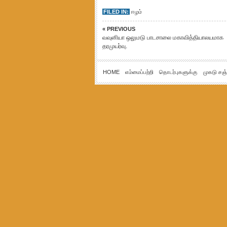
FILED IN:
ஈழம்
« PREVIOUS
வவுனியா ஒலுமடு பாடசாலை மகாவித்தியாலயமாக
தரமுயர்வு.
HOME
எம்மைப்பற்றி
தொடர்புகளுக்கு
முகடு சஞ