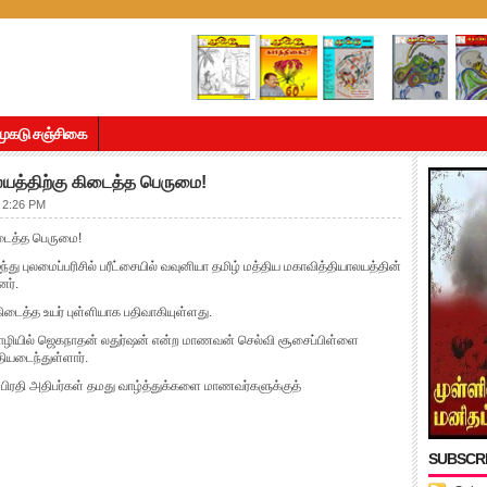
முகடு சஞ்சிகை
லயத்திற்கு கிடைத்த பெருமை!
 2:26 PM
ிடைத்த பெருமை!
ு புலமைப்பரிசில் பரீட்சையில் வவுனியா தமிழ் மத்திய மகாவித்தியாலயத்தின்
னர்.
டைத்த உயர் புள்ளியாக பதிவாகியுள்ளது.
ொழியில் ஜெகநாதன் லதுர்ஷன் என்ற மாணவன் செல்வி சூசைப்பிள்ளை
ியடைந்துள்ளார்.
 பிரதி அதிபர்கள் தமது வாழ்த்துக்களை மாணவர்களுக்குத்
SUBSCR