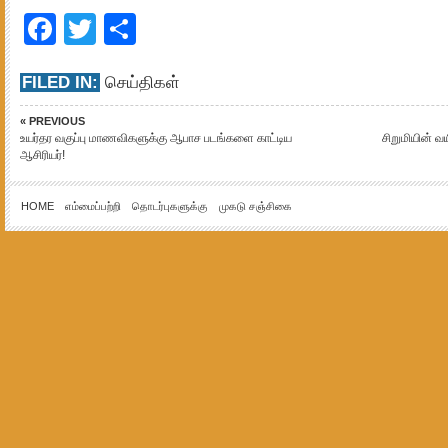
Facebook
Twitter
Share
FILED IN:
செய்திகள்
« PREVIOUS
உயர்தர வகுப்பு மாணவிகளுக்கு ஆபாச படங்களை காட்டிய
சிறுமியின் வய
ஆசிரியர்!
HOME
எம்மைப்பற்றி
தொடர்புகளுக்கு
முகடு சஞ்சிகை