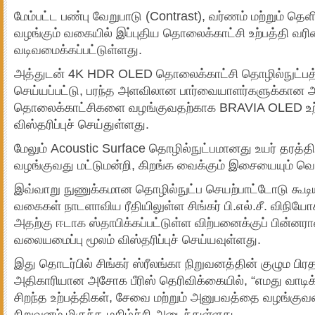
மேம்பட்ட பண்பு வேறுபாடு (Contrast), வர்ணம் மற்றும் த
வழங்கும் வகையில் இப்புதிய தொலைக்காட்சி உற்பத்தி வர
வடிவமைக்கப்பட்டுள்ளது.
அத்துடன் 4K HDR OLED தொலைக்காட்சி தொழில்நுட்பத்தி
செய்யப்பட்டு, பரந்த அளவிலான பார்வையாளர்களுக்கான 
தொலைக்காட்சிகளை வழங்குவதற்காக BRAVIA OLED உற
விஸ்தரிப்புச் செய்துள்ளது.
மேலும் Acoustic Surface தொழில்நுட்பமானது உயர் தரத்
வழங்குவது மட்டுமன்றி, கிறங்க வைக்கும் இசையையும் 
இவ்வாறு நுணுக்கமான தொழில்நுட்ப செயற்பாட்டோடு கூட
வகைகள் நாடளாவிய ரீதியிலுள்ள சிங்கர் பி.எல்.சீ. விநிய
அதற்கு ஈடாக ஸ்தாபிக்கப்பட்டுள்ள விற்பனைக்குப் பின்
வலையமைப்பு மூலம் விஸ்தரிப்புச் செய்யவுள்ளது.
இது தொடர்பில் சிங்கர் ஸ்ரீலங்கா நிறுவனத்தின் குழும பி
அதிகாரியான அசோக பீரிஸ் தெரிவிக்கையில், “எமது வாடிக
சிறந்த உற்பத்திகள், சேவை மற்றும் அனுபவத்தை வழங்குவத
நிறுவனம் மிகுந்த மகிழ்ச்சி அடைந்துள்ளது.