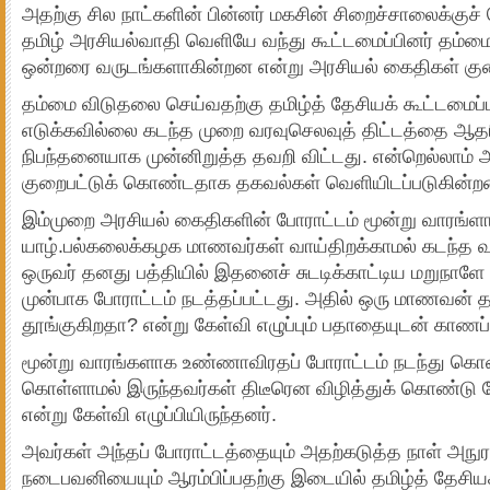
அதற்கு சில நாட்களின் பின்னர் மகசின் சிறைச்சாலைக்குச
தமிழ் அரசியல்வாதி வெளியே வந்து கூட்டமைப்பினர் தம்மை
ஒன்றரை வருடங்களாகின்றன என்று அரசியல் கைதிகள் குறை
தம்மை விடுதலை செய்வதற்கு தமிழ்த் தேசியக் கூட்டமைப
எடுக்கவில்லை கடந்த முறை வரவுசெலவுத் திட்டத்தை ஆத
நிபந்தனையாக முன்னிறுத்த தவறி விட்டது. என்றெல்லாம் 
குறைபட்டுக் கொண்டதாக தகவல்கள் வெளியிடப்படுகின்ற
இம்முறை அரசியல் கைதிகளின் போராட்டம் மூன்று வாரங்
யாழ்.பல்கலைக்கழக மாணவர்கள் வாய்திறக்காமல் கடந்த வ
ஒருவர் தனது பத்தியில் இதனைச் சுடடிக்காட்டிய மறுநாளே
முன்பாக போராட்டம் நடத்தப்பட்டது.
அதில் ஒரு மாணவன் த
தூங்குகிறதா? என்று கேள்வி எழுப்பும் பதாதையுடன் காணப்ப
மூன்று வாரங்களாக உண்ணாவிரதப் போராட்டம் நடந்து கொ
கொள்ளாமல் இருந்தவர்கள் திடீரென விழித்துக் கொண்டு போ
என்று கேள்வி எழுப்பியிருந்தனர்.
அவர்கள் அந்தப் போராட்டத்தையும் அதற்கடுத்த நாள் அநுர
நடைபவனியையும் ஆரம்பிப்பதற்கு இடையில் தமிழ்த் தேசியக்