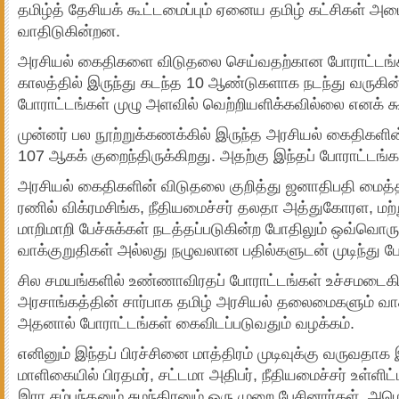
தமிழ்த் தேசியக் கூட்டமைப்பும் ஏனைய தமிழ் கட்சிகள் அமை
வாதிடுகின்றன.
அரசியல் கைதிகளை விடுதலை செய்வதற்கான போராட்டங்கள்
காலத்தில் இருந்து கடந்த 10 ஆண்டுகளாக நடந்து வருகின
போராட்டங்கள் முழு அளவில் வெற்றியளிக்கவில்லை எனக் கூ
முன்னர் பல நூற்றுக்கணக்கில் இருந்த அரசியல் கைதிகள
107 ஆகக் குறைந்திருக்கிறது. அதற்கு இந்தப் போராட்டங்
அரசியல் கைதிகளின் விடுதலை குறித்து ஜனாதிபதி மைத்தி
ரணில் விக்ரமசிங்க, நீதியமைச்சர் தலதா அத்துகோரள, மற்ற
மாறிமாறி பேச்சுக்கள் நடத்தப்படுகின்ற போதிலும் ஒவ்வொரு ச
வாக்குறுதிகள் அல்லது நழுவலான பதில்களுடன் முடிந்து ப
சில சமயங்களில் உண்ணாவிரதப் போராட்டங்கள் உச்சமடைகி
அரசாங்கத்தின் சார்பாக தமிழ் அரசியல் தலைமைகளும் வா
அதனால் போராட்டங்கள் கைவிடப்படுவதும் வழக்கம்.
எனினும் இந்தப் பிரச்சினை மாத்திரம் முடிவுக்கு வருவதா
மாளிகையில் பிரதமர், சட்டமா அதிபர், நீதியமைச்சர் உள்ளி
இரா.சம்பந்தனும் சுமந்திரனும் ஒரு முறை பேசினார்கள். அமெர