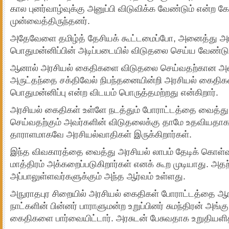
கால புனர்வாழ்வுக்கு அனுப்பி விடுவிக்க வேண்டும் என்ற
முன்வைத்திருந்தனர்.
அதேவேளை தமிழ்த் தேசியக் கூட்டமைப்போ, அனைத்து அ
பொதுமன்னிப்பின் அடிப்படையில் விடுதலை செய்ய வேண்டும
ஆனால் அரசியல் கைதிகளை விடுதலை செய்வதற்கான அம
அருட்தந்தை சக்திவேல் நிபந்தனையின்றி அரசியல் கைதிக
பொதுமன்னிப்பு என்ற விடயம் பொருத்தமற்றது என்கிறார்.
அரசியல் கைதிகள் உள்ளே நடத்தும் போராட்டத்தை வைத்த
செய்வதற்கும் அவர்களின் விடுதலைக்கு தாமே உதவியதாக தம
தாராளமாகவே அரசியல்வாதிகள் இருக்கிறார்கள்.
இந்த விவகாரத்தை வைத்து அரசியல் லாபம் தேடிக் கொள்
மாத்திரம் அக்கறைப்படுகிறார்கள் எனக் கூற முடியாது. அதற
அப்பாலுள்ளவர்களுக்கும் அந்த ஆர்வம் உள்ளது.
அநுராதபுர சிறையில் அரசியல் கைதிகள் போராட்டத்தை ஆரம
நாட்களின் பின்னர் பாராளுமன்ற உறுப்பினர் சுமந்திரன் அங்
கைதிகளை பார்வையிட்டார். அரசுடன் பேசுவதாக உறுதியளித