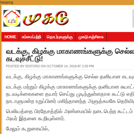
//anjeng
HOME
எம்மைப்பற்றி
தொடர்புகளுக்கு
முகடு சஞ்சிகை
வடக்கு, கிழக்கு மாகாணங்களுக்கு செல
கடவுச்சீட்டு!
POSTED BY
EDITOR2
ON OCTOBER 14, 2018 AT 2:00 PM
வடக்கு, கிழக்கு மாகாணங்களுக்கு செல்ல தனியான கடவுச்ச
வடக்கு மற்றும் கிழக்கு மாகாணங்களுக்கு தனியான சுயா
நடவடிக்கைகளை தயார் செய்து முடிந்துள்ளதாக கூட்டு எதிர
நாடாளுமன்ற உறுப்பினர் மகிந்தானந்த அளுத்கமகே தெரிவித
பெலியத்தை பிரதேசத்தில் அண்மையில் நடைபெற்ற கூட்டம் 
அவர் இதனை கூறியுள்ளார்.
மேலும் கூறுகையில்,