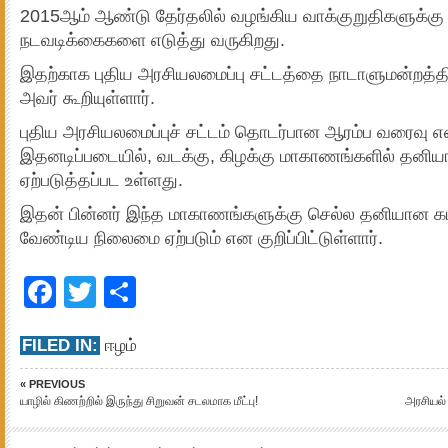
2015ஆம் ஆண்டு தேர்தலில் வழங்கிய வாக்குறுதிகளுக்க
நடவடிக்கைகளை எடுத்து வருகிறது.
இதற்காக புதிய அரசியலமைப்பு சட்டத்தை நாடாளுமன்றத்தி
அவர் கூறியுள்ளார்.
புதிய அரசியலமைப்புச் சட்டம் தொடர்பான ஆரம்ப வரைவு எ
இதனடிப்படையில், வடக்கு, கிழக்கு மாகாணங்களில் தனி
ஏற்படுத்தப்பட உள்ளது.
இதன் பின்னர் இந்த மாகாணங்களுக்கு செல்ல தனியான கடவ
வேண்டிய நிலைமை ஏற்படும் என குறிப்பிட்டுள்ளார்.
Facebook
Twitter
Share
FILED IN:
ஈழம்
« PREVIOUS
யாழில் கிணற்றில் இருந்து சிறுவன் சடலமாக மீட்பு!
அரசியல்