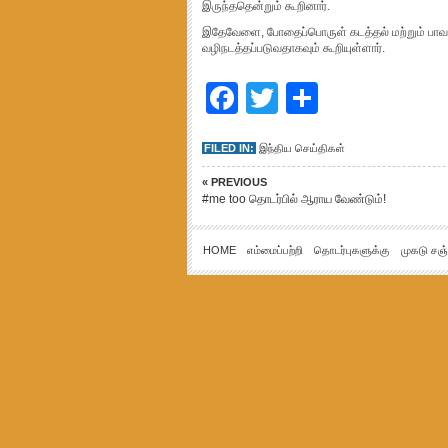
இருந்ததென்றும் கூறினார்.
இதேவேளை, போதைப்பொருள் கடத்தல் மற்றும் பா
வழிநடத்தப்படுவதாகவும் கூறியுள்ளார்.
Facebook
Twitter
Share
FILED IN:
இந்திய செய்திகள்
« PREVIOUS
#me too தொடர்பில் ஆராய வேண்டும்!
HOME
எம்மைப்பற்றி
தொடர்புகளுக்கு
முகடு சஞ