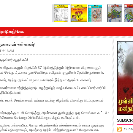
முகடு சஞ்சிகை
ிதவைகள் உள்ளனர்!
 6:13 AM
குழுவினர் ஆதங்கம்!
ான விதவைகளும் கிழக்கில் 37 ஆயிரத்திற்கும் அதிகமான விதவைகளும்
ம் செய்து ஆய்வை முன்னெடுத்த தமிழகக் குழுவினர் தெரிவித்துள்ளனர்.
், நேற்று (திங்கட்கிழமை) மீண்டும் இந்தியா திரும்பியுள்ளனர்.
்களை சந்தித்ததோடு, ஈழத்தமிழர் வாழ்வுரிமை கூட்டமைப்பினர் சார்பில்
ப்பிட்டுள்ளார்.
், கடன் தொல்லைகள் என்பன வடக்கு கிழக்கில் நிறைந்து கிடப்பதாகவும்
்களுக்கு கடன் கொடுத்து, அவர்களை துன்புறுத்த ஒரு கொள்ளை கூட்டமே
்கொலை செய்வது அதிகரிக்கிறது என்றும் கூறியுள்ளார்.
SUBSCR
குழியை பார்வையிட்ட போது, சிறுவர்களின் எச்சங்களையும் காண முடிந்தது
Subsc
 எடுக்கப்படுவதாகவும், அவற்றை நேரில் பார்த்தபோது மனம் வேதனையாக