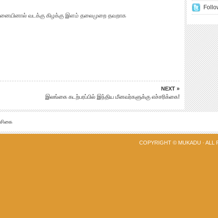
Follo
வனையினால் வடக்கு கிழக்கு இளம் தலைமுறை தவறாக
NEXT »
இலங்கை கடற்பரப்பில் இந்திய மீனவர்களுக்கு எச்சரிக்கை!
்சிகை
COPYRIGHT ©
MUKADU
· ALL