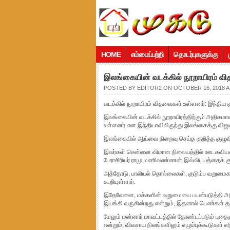
HOME
எம்மைப்பற்றி
தொடர்புகளுக்கு
இலங்கையின் வடக்கில் நூறாயிரம் வ
POSTED BY
EDITOR2
ON OCTOBER 16, 2018 AT
வடக்கில் நூறாயிரம் விதவைகள் உள்ளனர்: இந்திய 
இலங்கையின் வடக்கில் நூறாயிரத்திற்கும் அதிகம
உள்ளனர் என இந்தியாவிலிருந்து இலங்கைக்கு விஜய
இலங்கையில் ஆய்வை நிறைவு செய்த குறித்த குழுவினர
இவர்கள் சென்னை விமான நிலையத்தில் ஊடகவியலாளர
பேராசிரியர் ராமு.மணிவண்ணன் இவ்விடயத்தைக் குறி
அத்தோடு, பாலியல் தொல்லைகள், குடும்ப வறுமைகள
கூறியுள்ளார்.
இதேவேளை, மக்களின் வறுமையை பயன்படுத்தி அவர
இயங்கி வருகின்றது என்றும், இதனால் பெண்கள் தற
மேலும் மன்னார் மாவட்டத்தில் தோண்டப்படும் புதை
என்றும், விவசாய நிலங்களிலும் எழும்புக்கூடுகள்