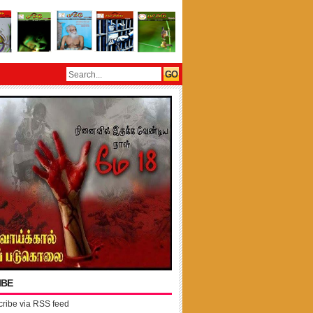
IBE
ribe via RSS feed