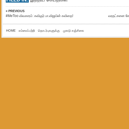
« PREVIOUS
#MeToo விவகாரம்: கவிஞர் பா.விஜயின் கவிதை!
வரதட்சனை கேட
HOME
எம்மைப்பற்றி
தொடர்புகளுக்கு
முகடு சஞ்சிகை