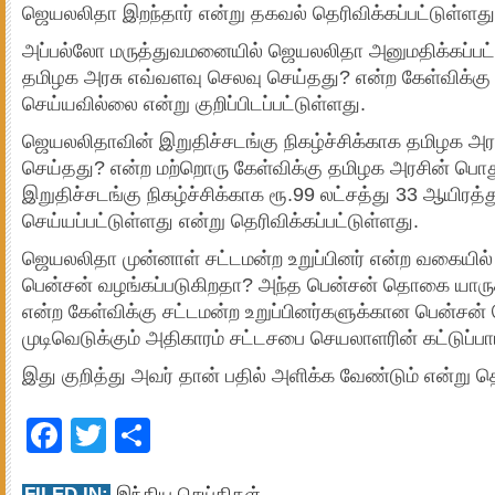
ஜெயலலிதா இறந்தார் என்று தகவல் தெரிவிக்கப்பட்டுள்ளது
அப்பல்லோ மருத்துவமனையில் ஜெயலலிதா அனுமதிக்கப்பட்
தமிழக அரசு எவ்வளவு செலவு செய்தது? என்ற கேள்விக்கு
செய்யவில்லை என்று குறிப்பிடப்பட்டுள்ளது.
ஜெயலலிதாவின் இறுதிச்சடங்கு நிகழ்ச்சிக்காக தமிழக அ
செய்தது? என்ற மற்றொரு கேள்விக்கு தமிழக அரசின் பொது
இறுதிச்சடங்கு நிகழ்ச்சிக்காக ரூ.99 லட்சத்து 33 ஆயிரத்
செய்யப்பட்டுள்ளது என்று தெரிவிக்கப்பட்டுள்ளது.
ஜெயலலிதா முன்னாள் சட்டமன்ற உறுப்பினர் என்ற வகையில்
பென்சன் வழங்கப்படுகிறதா? அந்த பென்சன் தொகை யாருக
என்ற கேள்விக்கு சட்டமன்ற உறுப்பினர்களுக்கான பென்
முடிவெடுக்கும் அதிகாரம் சட்டசபை செயலாளரின் கட்டுப்பாட
இது குறித்து அவர் தான் பதில் அளிக்க வேண்டும் என்று தெ
Facebook
Twitter
Share
FILED IN:
இந்திய செய்திகள்