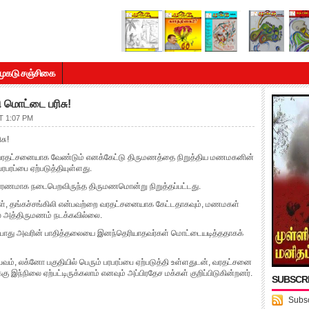
முகடு சஞ்சிகை
மொட்டை பரிசு!
T 1:07 PM
சு!
்பன வரதட்சனையாக வேண்டும் எனக்கேட்டு திருமணத்தை நிறுத்திய மணமகனின்
பரப்பை ஏற்படுத்தியுள்ளது.
காரணமாக நடைபெறவிருந்த திருமணமொன்று நிறுத்தப்பட்டது.
ிள், தங்கச்சங்கிலி என்பவற்றை வரதட்சனையாக கேட்டதாகவும், மணமகள்
் அத்திருமணம் நடக்கவில்லை.
போது அவரின் பாதித்தலையை இனந்தெரியாதவர்கள் மொட்டையடித்ததாகக்
ம், லக்னோ பகுதியில் பெரும் பரபரப்பை ஏற்படுத்தி உள்ளதுடன், வரதட்சனை
 இந்நிலை ஏற்பட்டிருக்கலாம் எனவும் அப்பிரதேச மக்கள் குறிப்பிடுகின்றனர்.
SUBSCR
Subsc