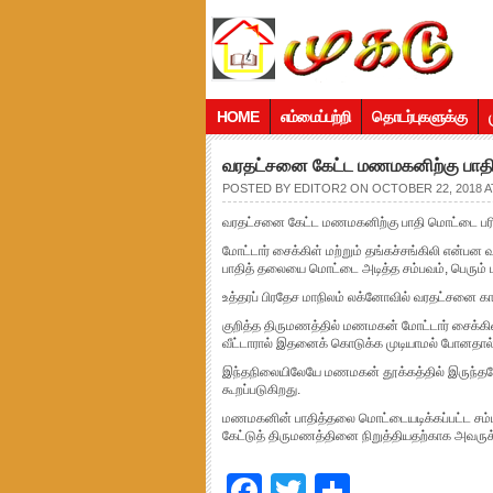
HOME
எம்மைப்பற்றி
தொடர்புகளுக்கு
வரதட்சனை கேட்ட மணமகனிற்கு பாதி 
POSTED BY
EDITOR2
ON OCTOBER 22, 2018 A
வரதட்சனை கேட்ட மணமகனிற்கு பாதி மொட்டை பரி
மோட்டார் சைக்கிள் மற்றும் தங்கச்சங்கிலி என
பாதித் தலையை மொட்டை அடித்த சம்பவம், பெரும் பர
உத்தரப் பிரதேச மாநிலம் லக்னோவில் வரதட்சனை 
குறித்த திருமணத்தில் மணமகன் மோட்டார் சைக்க
வீட்டாரால் இதனைக் கொடுக்க முடியாமல் போனதால
இந்தநிலையிலேயே மணமகன் தூக்கத்தில் இருந்த
கூறப்படுகிறது.
மணமகனின் பாதித்தலை மொட்டையடிக்கப்பட்ட சம்பவ
கேட்டுத் திருமணத்தினை நிறுத்தியதற்காக அவருக்கு
Facebook
Twitter
Share