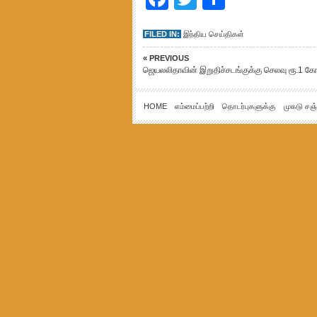
FILED IN:
இந்திய செய்திகள்
« PREVIOUS
ஜெயலலிதாவின் இறுதிச்சடங்குக்கு செலவு ரூ.1 கோ
HOME
எம்மைப்பற்றி
தொடர்புகளுக்கு
முகடு சஞ