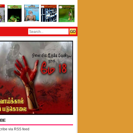
IBE
ribe via RSS feed