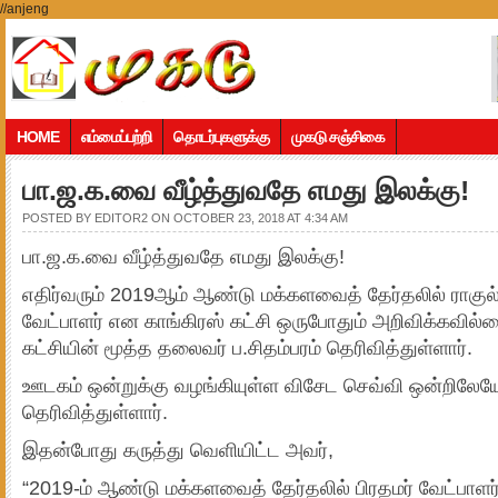
//anjeng
HOME
எம்மைப்பற்றி
தொடர்புகளுக்கு
முகடு சஞ்சிகை
பா.ஜ.க.வை வீழ்த்துவதே எமது இலக்கு!
POSTED BY
EDITOR2
ON OCTOBER 23, 2018 AT 4:34 AM
பா.ஜ.க.வை வீழ்த்துவதே எமது இலக்கு!
எதிர்வரும் 2019ஆம் ஆண்டு மக்களவைத் தேர்தலில் ராகுல் 
வேட்பாளர் என காங்கிரஸ் கட்சி ஒருபோதும் அறிவிக்கவில்
கட்சியின் மூத்த தலைவர் ப.சிதம்பரம் தெரிவித்துள்ளார்.
ஊடகம் ஒன்றுக்கு வழங்கியுள்ள விசேட செவ்வி ஒன்றிலே
தெரிவித்துள்ளார்.
இதன்போது கருத்து வெளியிட்ட அவர்,
“2019-ம் ஆண்டு மக்களவைத் தேர்தலில் பிரதமர் வேட்பாளர்