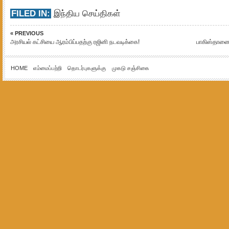
FILED IN:
இந்திய செய்திகள்
« PREVIOUS
அரசியல் கட்சியை ஆரம்பிப்பதற்கு ரஜினி நடவடிக்கை!
பாகிஸ்தானை
HOME
எம்மைப்பற்றி
தொடர்புகளுக்கு
முகடு சஞ்சிகை