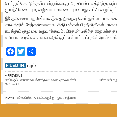
பெற்றுக்கொடுக்கும் என்றும்,எமது அரசியல் பலத்திற்கு ஏ
முயற்சிகளையும், வழிகாட்டல்களையும் எமது கட்சி வழங்கும்
இதேவேளை பதவிக்காலத்தை நிறைவு செய்துள்ள மாகாணச
காலத்தில் தேர்தல்களை நடத்தி மக்கள் பிரதிநிதிகள் ம
நடத்தும் சூழலை உருவாக்கவும், பிரதமர் மகிந்த ராஜபக்
உரிய நடவடிக்கைகளை எடுக்கும் என்றும் நம்புகின்றோம் என்ற
Facebook
Twitter
Share
FILED IN:
ஈழம்
« PREVIOUS
எதிர்வரும் மாகாணசபைத் தேர்தலில் நானே முதலமைச்சர்
விக்கியின் கர
வேட்பாளர்!
HOME
எம்மைப்பற்றி
தொடர்புகளுக்கு
முகடு சஞ்சிகை