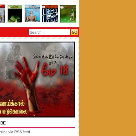
IBE
ribe via RSS feed