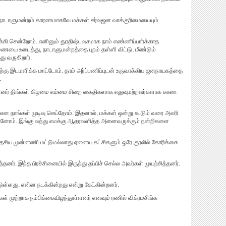
் நாடாளுமன்றம் காரணமாகவே மக்கள் சர்வஜன வாக்குரிமையையும்
கி சென்றோம். எனினும் துரதிஷ்டவசமாக நாம் எண்ணிப்பார்க்காத
ையை உடைத்து, நாடாளுமன்றத்தை புறம் தள்ளி விட்டு, மீண்டும்
ு வருகிறார்.
கு இடமளிக்க மாட்டோம். தாம் அர்ப்பணிப்புடன் உருவாக்கிய ஜனநாயகத்தை
.
்னர் திங்கள் கிழமை எம்மை சிறை கைதிகளாக எதுவுமற்றவர்களாக காண
ை என நாங்கள் முடிவு செய்தோம். இதனால், மக்கள் ஒன்று கூடும் வரை அலரி
ோம். இங்கு வந்து எமக்கு ஆதரவளித்த அனைவருக்கும் நன்றிகளை
ேசிய முன்னணி மட்டுமல்லாது ஏனைய கட்சிகளும் ஒரே குரலில் கோரிக்கை
ர். இந்த பிரச்சினையில் இருந்து தப்பிச் செல்ல அவர்கள் முயற்சித்தனர்.
்டுள்ளது. என்ன நடக்கின்றது என்று கேட்கின்றனர்.
கள் முற்றாக நம்பிக்கையிழந்துள்ளனர் எனவும் ரணில் விக்ரமசிங்க