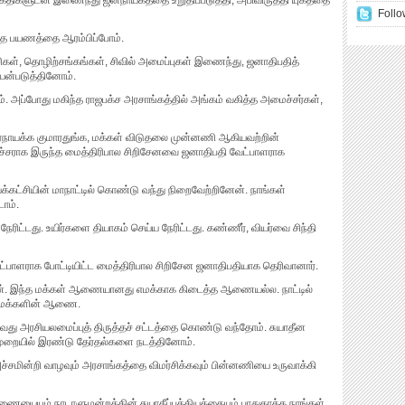
க்திகளுடன் இணைந்து ஜனநாயகத்தை உறுதிப்படுத்தி, அபிவிருத்தி யுகத்தை
Follo
்த பயணத்தை ஆரம்பிப்போம்.
ட்சிகள், தொழிற்சங்கங்கள், சிவில் அமைப்புகள் இணைந்து, ஜனாதிபதித்
யன்படுத்தினோம்.
். அப்போது மகிந்த ராஜபக்ச அரசாங்கத்தில் அங்கம் வகித்த அமைச்சர்கள்,
டாரநாயக்க குமாரதுங்க, மக்கள் விடுதலை முன்னணி ஆகியவற்றின்
ராக இருந்த மைத்திரிபால சிறிசேனவை ஜனாதிபதி வேட்பாளராக
ட்சியின் மாநாட்டில் கொண்டு வந்து நிறைவேற்றினேன். நாங்கள்
ோம்.
ரிட்டது. உயிர்களை தியாகம் செய்ய நேரிட்டது. கண்ணீர், வியர்வை சிந்தி
பாளராக போட்டியிட்ட மைத்திரிபால சிறிசேன ஜனாதிபதியாக தெரிவானார்.
ேன். இந்த மக்கள் ஆணையானது எமக்காக கிடைத்த ஆணையல்ல. நாட்டில்
்த மக்களின் ஆணை.
ு அரசியலமைப்புத் திருத்தச் சட்டத்தை கொண்டு வந்தோம். சுயாதீன
றையில் இரண்டு தேர்தல்களை நடத்தினோம்.
அச்சமின்றி வாழவும் அரசாங்கத்தை விமர்சிக்கவும் பின்னணியை உருவாக்கி
யையும் நாடாளுமன்றத்தின் சுயாதீப்பத்தியத்தையும் பாதுகாக்க நாங்கள்