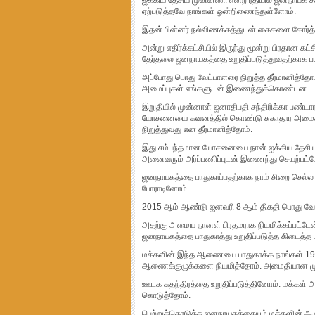
ஐக்கிய தேசிய முன்னணி என்ற ரீதியில் ஜனநாயக ச
ஏற்படுத்தவே நாங்கள் ஒன்றிணைந்துள்ளோம்.
இதன் பின்னர் நல்லிணக்கத்துடன் கைகளை கோர்த
அன்று எதிர்க்கட்சியில் இருந்து மூன்று பிரதான க
தேர்தலை ஜனநாயகத்தை உறுதிப்படுத்துவதற்காக ப
அப்போது பொது வேட்பாளரை நிறுத்த தீர்மானித்தோம
அமைப்புகள் எங்களுடன் இணைந்துக்கொண்டன.
இறுதியில் முன்னாள் ஜனாதிபதி சந்திரிக்கா பண்
யோசனையை கவனத்தில் கொண்டு சுகாதார அமைச்ச
நிறுத்துவது என தீர்மானித்தோம்.
இது சம்பந்தமான யோசனையை நான் ஐக்கிய தேசியக்க
அனைவரும் அர்ப்பணிப்புடன் இணைந்து செயற்பட்ட
ஜனநாயகத்தை பாதுகாப்பதற்காக நாம் சிறை செல்ல நே
போராடினோம்.
2015 ஆம் ஆண்டு ஜனவரி 8 ஆம் திகதி பொது வேட்
அதற்கு அமைய நானள் பிரதமராக நியமிக்கப்பட்ட
ஜனநாயகத்தை பாதுகாத்து உறுதிப்படுத்த கிடைத
மக்களின் இந்த ஆணையை பாதுகாக்க நாங்கள் 19வத
ஆணைக்குழுக்களை நியமித்தோம். அமைதியான மு
ஊடக சுதந்திரத்தை உறுதிப்படுத்தினோம். மக்கள் 
கொடுத்தோம்.
பெற்றுக்கொடுத்த ஜனநாயகத்தையும் மக்களின் ஆணை