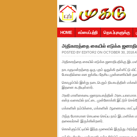
HOME
எம்மைப்பற்றி
தொடர்புகளுக்கு
அதிகாரத்தை கையில் எடுக்க ஜனாதி
POSTED BY
EDITOR2
ON OCTOBER 30, 2018 A
அதிகாரத்தை கையில் எடுக்க ஜனாதிபதிக்கு இடம
நாடாளுமன்றத்தை ஒரு புறம் ஒதுக்கி தள்ளிட்டு வ
போவதில்லை என ஐக்கிய தேசிய முன்னணியின் தலைவர
கொழும்பில் இன்று நடைபெறும் நியாயத்தின் மக்கள்
இதனை கூறியுள்ளார்.
அலரி மாளிகையை ஜனநாயகத்தின் அடையாளமாக மாற்ற
என்ற வகையில் நாட்டை முன்னோக்கி இட்டுச் செல்
மக்களின் நம்பிக்கை, மக்களின் ஆணையை காட்டி
அந்த மோசமான செயலை செய்ய நாம் இடமளிக்க மாட
தலைவர்கள் இருக்கின்றனர்.
கொள்ளுப்பிட்டியில் இந்த மூலையில் இருந்து அடுத்