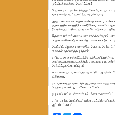
முக்கியத்துவத்தை கொடுத்தோம்.
அதனை நாம் முன்னெடுத்துச் சென்றோம். நாட்டின
ஜனநாயகத்தை அனுபவித்து வருகின்றனர்.
இந்த உரிமைகளை பாதுகாக்கவே நாங்கள் முன்னோக்
தருணத்தில் மைத்திரிபால சிறிசேன, மக்களின் ஆண
நிறைவேற்று அதிகாரத்தை கையில் எடுக்க முயற்சித்த
இதனை நாங்கள் கடுமையாக எதிர்க்கின்றோம். அதற்
பாதுகாக்க வேண்டும் என்பதே மக்களின் எதிர்பார்ப்பு
வெள்ளிக் கிழமை மாலை இந்த செயலை செய்த பின
அவர்கள் எதிர்பார்த்திருந்தனர்.
எனினும் இந்த சதித்திட்டத்திற்கு இடமளிப்பதில்ல
மாளிகையை ஜனநாயகத்தின் அடையாளமாக மாற்றின
தெரிவித்துக்கொள்கிறோம்.
உடனடியாக நாடாளுமன்றத்தை கூட்டுமாறு ஐக்கிய த
விடுத்தன.
நாடாளுமன்றத்தை கூட்டுவதற்கு பதிலாக ஒத்திவைத்தன
அதற்கு நாங்கள் இடமளிக்க மாட்டோம்.
ஒரு புறம் நாட்டு மக்களின் நம்பிக்கை சிதைக்கப்பட
என்ன செய்ய போகிறீர்கள் என்று கேட்கின்றனர். மக்
குறிப்பிட்டுள்ளார்.