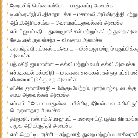
ஹேமசிறி பெர்ணான்டோ – பாதுகாப்பு அமைச்சு
டி.எம்.ஏ.ஆர்.பி.திசாநாயக்க – மகாவலி அபிவிருத்தி மற்றும்
ஆர்.பீ.ஆரியசிங்க – வெளிநாட்டலுவல்கள் அமைச்சு
எல்.பீ.ஜயம்பதி – துறைமுகங்கள் மற்றும் கப்பற் துறை அமை
கே.டி.எஸ்.ருவன்சந்ர – விவசாய அமைச்சு
கலாநிதி பி.எம்.எஸ்.படகொட – மின்வலு மற்றும் புதுப்பிக்
அமைச்சு
பத்மசிறி ஜயமான்ன – கல்வி மற்றும் உயர் கல்வி அமைச்சு
எச்.டி.கமல் பத்மசிறி – மாகாண சபைகள், உள்ளூராட்சி மன்
விளையாட்டுத்துறை அமைச்சு
வீ.சிவஞானசோதி – மீள்குடியேற்றம், புனர்வாழ்வு, வடக்கு 
சமய அலுவல்கள் அமைச்சு
எம்.எம்.பீ.கே.மாயாதுன்ன – மீன்பிடி, நீரியல் வள அபிவிருத
பொருளாதார அமைச்சு
திருமதி. எஸ்.எம்.மொஹமட் – மலைநாட்டு புதிய கிராமங்கள்
சமூக அபிவிருத்தி அமைச்சு
எஸ்.ஹெட்டியாரச்சி – சுற்றுலாத் துறை மற்றும் வனசீவரா