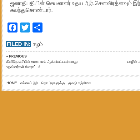
ஜனாதிபதியின் செயலாளர் உதய ஆர்.செனவிரத்னவும் இந்ந
கலந்துகொண்டார்.
Facebook
Twitter
Share
FILED IN:
ஈழம்
« PREVIOUS
கிளிநொச்சியில் காணாமல் ஆக்கப்பட்டவர்களது
யாழில் 
உறவினர்கள் போராட்டம்.
HOME
எம்மைப்பற்றி
தொடர்புகளுக்கு
முகடு சஞ்சிகை