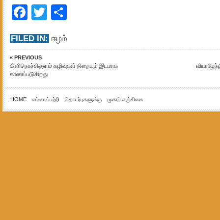
Facebook
Twitter
Share
FILED IN:
ஈழம்
« PREVIOUS
கிளிநொச்சிகுளம் கழிவுகள் நிறையும் இடமாக
வியாழேந்த
காணப்படுகிறது
HOME
எம்மைப்பற்றி
தொடர்புகளுக்கு
முகடு சஞ்சிகை