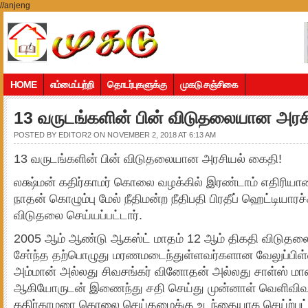
//anjeng
HOME
எம்மைப்பற்றி
தொடர்புகளுக்கு
முகடு சஞ்சிகை
13 வரு­டங்­களின் பின் விடுதலையான அரச
POSTED BY
EDITOR2
ON NOVEMBER 2, 2018 AT 6:13 AM
13 வரு­டங்­களின் பின் விடுதலையான அரசியல் கைதி!
லக்ஷ்மன் கதிர்­காமர் கொலை வழக்கில் இரண்டாம் எதி­ரி­ய
நாதன் கொழும்பு மேல் நீதி­மன்ற நீதி­பதி பிரதீப் ஹெட்­டி­யா­ரச
விடு­தலை செய்­யப்­பட்டார்.
2005 ஆம் ஆண்டு ஆகஸ்ட் மாதம் 12 ஆம் திகதி விடு­தலைப
சோ்ந்த தற்­பொ­ழுது மர­ண­ம­டைந்­துள்­ள­வர்­க­ளான வேலுப்­பிள
அம்மான் அல்­லது சிவ­சங்கர் வினோதன் அல்­லது சாள்ஸ் மாஸ
ஆ­கி­யோ­ருடன் இணைந்து சதி செய்து முன்னாள் வெளி­வி­
கதிர்­கா­மரை கொலை செய்­த­மைக்கு உடந்­தை­யாக செய்ற்­பட்­