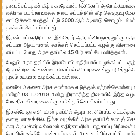
தடைச்­சட்­டதின் கீழ் சகா­தேவன், இசிதோர் ஆரோக்­கி­ய­நாத
எதி­ராக பயங்­க­ர­வாதத் தடை சட்­டத்தின் கீழ் கொழும்பு மேல் நீ
சாட்­டுக்கள் சுமத்­தப்­பட்டு 2008 ஆம் ஆண்டு கொழும்பு மேல்
தாக்கல் செய்­யப்­பட்­டது்.
இரண்டாம் எதி­ரி­யான இசிதோர் ஆரோக்­கி­ய­நா­த­னுக்கு எதி­ரா
சட்­டமா அதி­ப­ரினால் தாக்கல் செய்­யப்­பட்ட வழக்கு விசா­ர
ளப்­பட்ட போது அரச தரப்பில் 15 பேர் சாட்­சி­ய­ம­ளித்­தனர்.
மேலும் அரச தரப்பில் இரண்டாம் எதி­ரியால் வழங்­கப்­பட்ட குற்­
நீதி­மன்­றினால் உண்மை விளம்பல் விசா­ர­ணைக்கு எடுத்­துக்­
மூலம் சுய­மாக வழங்­கப்­ப­ட­வில்லை.
எனவே அதனை அரச சான்­றாக எடுத்துக் ஏற்­றுக்­கொள்ள முட
மன்றம் 03.10.2018 அன்று நிரா­க­ரித்த நிலையில் இந்த வழ
மேல­திக விசா­ர­ணைக்கு எடுத்­துக்­கொள்­ளப்­பட்­டது.
இதன்­போது எதி­ரியின் தரப்பில் ஆஐ­ரான சிரேஸ்ட சட்­டத்­த­
தனது வாதத்தில், இந்த வழக்கில் அரச தரப்பில் காலஞ் செ
கார அமைச்சர் லக்ஸ்மன் கதிர்­கா­மரின் பாது­காப்பு பிரிவைச் 
பொலிஸ் உத்­தி­யோ­கத்­த­வர்­களும் அரச தரப்பில் சாட்­சி­ய­ம­ளித்