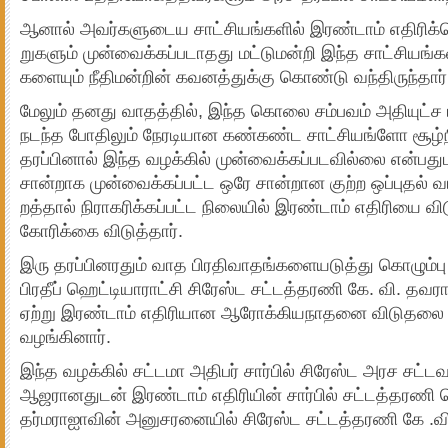
ஆனால் அவர்­க­ளு­டைய சாட்­சி­யங்­களில் இரண்டாம் எதி­ரிக்­க
று­களும் முன்­வைக்­கப்­ப­டா­தது மட்­டு­மன்றி இந்த சாட்­சி­யங்
க­ளையும் நீதி­மன்றின் கவ­னத்­துக்கு கொண்டு வந்­தி­ருந்தார்
மேலும் தனது வாதத்தில், இந்த கொலை சம்­பவம் அதி­யுட்ச ப
நடந்த போதிலும் நேர­டி­யான கண்­கண்ட சாட்­சி­யங்ளோ சூழ்­
தரப்­பினால் இந்த வழக்கில் முன்­வைக்­கப்­ப­ட­வில்லை என்­ப­த
சான்­றாக முன்­வைக்­கப்­பட்ட ஒரே சான்­றான குற்ற ஒப்­புதல் வாக
றத்தால் நிரா­க­ரிக்­கப்­பட்ட நிலையில் இரண்டாம் எதி­ரியை வி
கோரிக்கை விடுத்தார்.
இரு தரப்­பி­ன­ரதும் வாத பிர­தி­வா­தங்­க­ளை­ய­டுத்து கொழும்பு ம
பிரதீப் ஹெட்­டி­யா­ராட்சி சிரேஸ்ட சட்­டத்­த­ரணி கே. வி. த
ஏற்று இரண்டாம் எதிரியான ஆரோக்கியநாதனை விடுதலை செய
வழங்கினார்.
இந்த வழக்கில் சட்டமா அதிபர் சார்பில் சிரேஸ்ட அரச சட
ஆஜரானதுடன் இரண்டாம் எதிரியின் சார்பில் சட்டத்தரணி 
தர்மராஐாவின் அனுசரனையில் சிரேஸ்ட சட்டத்தரணி கே .