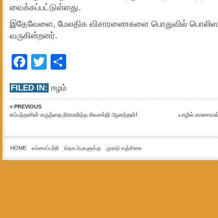
வைக்கப்பட்டுள்ளது.
இதேவேளை, மேலதிக விசாரணைகளை பொதுவில் பொலிஸா
வருகின்றனர்.
Facebook
Twitter
Share
FILED IN:
ஈழம்
« PREVIOUS
சம்பந்தனின் கருத்தை நிராகரித்த சிவசக்தி ஆனந்தன்!
யாழில் காணாமல
HOME
எம்மைப்பற்றி
தொடர்புகளுக்கு
முகடு சஞ்சிகை