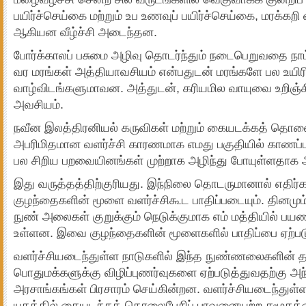
பயிர்ச்செய்கை மற்றும் உப உணவுப் பயிர்ச்செய்கை, மரக்கறி
ஆகியன வீழ்ச்சி அடைந்தன.
போர்க்காலப் பசுமை அழிவு தொடர்ந்தும் நடைபெறுவதை நாம
வர மரங்கள் அத்தியாவசியம் என்பதுடன் மரங்களே பல உயிர
வாழ்விடங்களுமாவன. அத்துடன், கரியமில வாயுவை உறிஞ்சி 
அவசியம்.
நவீன இலத்திரனியல் கருவிகள் மற்றும் கையடக்கத் தொல
அபரிமிதமான வளர்ச்சி காரணமாக எமது பகுதியில் காணப்பட
பல சிறிய பறவையினங்கள் முற்றாக அழிந்து போயுள்ளதாக அற
இது வருத்தத்திற்குரியது. இந்நிலை தொடருமானால் எதிர்க
குழந்தைகளின் மூளை வளர்ச்சிகூட பாதிப்படையும். தினம
நுண் அலைகள் குறுக்கும் நெடுக்குமாக எம் மத்தியில் 
உள்ளன. இவை குழந்தைகளின் மூளைகளில் பாதிப்பை ஏற்பட
வளர்ச்சியடைந்துள்ள நாடுகளில் இந்த நுண்ணலைகளின் தாக
பொதுமக்களுக்கு விழிப்புணர்வுகளை ஏற்படுத்துவதற்கு அந்
அரசாங்கங்கள் பிரசாரம் செய்கின்றன. வளர்ச்சியடைந்துள
யுகத்தில் கையடக்கத் தொலைபேசிப் பாவனையற்ற சமூகத்