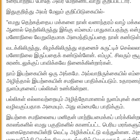
உரையாற்றிய போதே அவர் மேற்கண்டவாறு குறிப்பிட்டார்.
இதுகுறித்து அவர் மேலும் குறிப்பிடுகையில்-
”எமது தெற்கத்தைய மக்களை நான் வனாந்தரம் வாழ் மக்க
ஆனால் தெற்கிலிருந்து இங்கு எம்மைப் பாதுகாப்பதற்கு என்
மனோநிலை வேறுவிதமாக அமைந்திருப்பதை நான் கண்டுள்
வடக்கிலிருந்து, கிழக்கிலிருந்து எதனைச் சுருட்டிச் செல்ல
மனோநிலை இருப்பதைக் கண்டுள்ளேன். எம்முட் சிலரும் ச
சுரண்டலுக்குப் பாவிக்கவே நினைக்கின்றார்கள்.
நாம் இயற்கையின் ஒரு அங்கமே. அவ்வாறிருக்கையில் எம்மை
அழித்தால் இயற்கையின் சமநிலை பாதிக்கப்படும். உதாரணத்தி
நுளம்புகளைப் பல்லிகள் உண்கின்றன.
பல்லிகள் எல்லாவற்றையும் அழித்தோமானால் நுளம்புகள் கணக
வழிவகுப்பதாக அமையும். அது எம்மையே பாதிக்கும்.
இயற்கை சமநிலையை மனிதன் மாற்றியமைக்கப் பார்க்கின்
காலங்களில் எமது பகுதிகளில் காணப்பட்ட பெரிய மரங்களும்
வகைதொகையின்றி வெட்டி அழிக்கப்பட்டு வந்துள்ளன. 
மழைவீழ்ச்சி சென்ற சில வருடங்களில் வெகுவாகக் குன்றிப