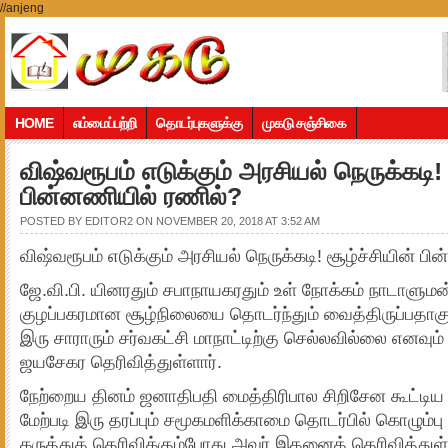
//anjeng
HOME
எம்மைப்பற்றி
தொடர்புகளுக்கு
முகடு சஞ்சிகை
விஷ்வரூபம் எடுக்கும் அரசியல் நெருக்கடி! 
பின்னணியில் ரணில்?
POSTED BY
EDITOR2
ON NOVEMBER 20, 2018 AT 3:52 AM
விஷ்வரூபம் எடுக்கும் அரசியல் நெருக்கடி! சூழ்ச்சியின் ப
ஜே.வி.பி. யினரதும் சபாநாயகரதும் உள் நோக்கம் நாடாளுமன்
குழப்பகரமான சூழ்நிலையை தொடர்ந்தும் வைத்திருப்பதா
இரு சாராரும் சர்வகட்சி மாநாட்டிற்கு செல்லவில்லை எனவும
ஜயசேகர தெரிவித்துள்ளார்.
நேற்றைய தினம் ஜனாதிபதி மைத்திரிபால சிறிசேன கூட்டிய சர
மேற்படி இரு தரப்பும் சமூகமளிக்காமை தொடர்பில் கொழும்ப
கருத்துத் தெரிவிக்கும்போது அவர் இதனைத் தெரிவித்துள்