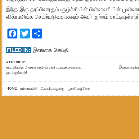
இந்த இரு தரப்பினரதும் சூழ்ச்சியின் பின்னணியின் முன்னா
விக்ரமசிங்க செயற்படுவதாகவும் அவர் குற்றம் சாட்டியுள்ளார
Facebook
Twitter
Share
FILED IN:
இலங்கை செய்தி
« PREVIOUS
சட்டரீதியற்ற அரசாங்கத்தின் நிதி நடவடிக்கைகளை
இலங்கையின் 
முடக்குவோம்!
HOME
எம்மைப்பற்றி
தொடர்புகளுக்கு
முகடு சஞ்சிகை