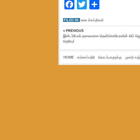
Facebook
Twitter
Share
FILED IN:
உலக செய்திகள்
« PREVIOUS
இன்டர்போல் தலைவராக தென்கொரியாவின் கிம் ஜ
தெரிவு!
HOME
எம்மைப்பற்றி
தொடர்புகளுக்கு
முகடு சஞ