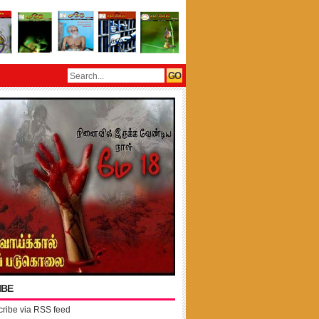
IBE
ribe via RSS feed