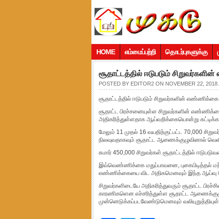
HOME
எம்மைப்பற்றி
தொடர்புகளுக்கு
சூதாட்டத்தில் ஈடுபடும் சிறுவர்களின
POSTED BY
EDITOR2
ON NOVEMBER 22, 2018 
சூதாட்டத்தில் ஈடுபடும் சிறுவர்களின் எண்ணிக்கை 
சூதாட்ட பிரச்சனையுள்ள சிறுவர்களின் எண்ணிக்க
அதிகரித்துள்ளதாக ஆய்வறிக்கையொன்று சுட்டிக்காட
மேலும் 11 முதல் 16 வயதிற்குட்பட்ட 70,000 சிற
நிலவுவதாகவும் சூதாட்ட ஆணைக்குழுவினால் வெளிய
சுமார் 450,000 சிறுவர்கள் சூதாட்டத்தில் ஈடுப
இவ்வெண்ணிக்கை மதுப்பாவனை, புகைபிடித்தல் ம
எண்ணிக்கையை விட அதிகமெனவும் இந்த ஆய்வு தெ
சிறுவர்களிடையே அதிகரித்துவரும் சூதாட்ட பிரச்
காரணிகளென எச்சரித்துள்ள சூதாட்ட ஆணைக்குழ
முன்னெடுக்கப்படவேண்டுமெனவும் வலியுறுத்தியுள