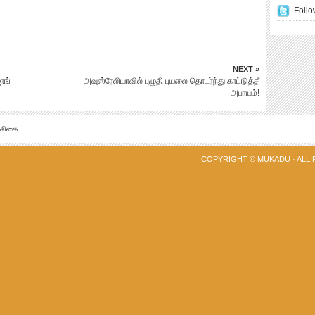
Follo
NEXT »
ொங்
அவுஸ்ரேலியாவில் புழுதி புயலை தொடர்ந்து காட்டுத்தீ
அபாயம்!
்சிகை
COPYRIGHT ©
MUKADU
· ALL