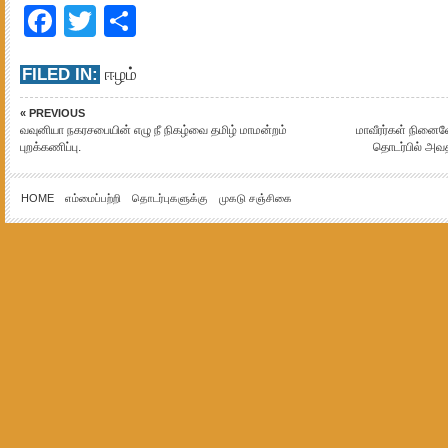
Facebook
Twitter
Share
FILED IN:
ஈழம்
« PREVIOUS
வவுனியா நகரசபையின் எழு நீ நிகழ்வை தமிழ் மாமன்றம்
மாவீரர்கள் நினைவ
புறக்கணிப்பு.
தொடர்பில் அவ
HOME
எம்மைப்பற்றி
தொடர்புகளுக்கு
முகடு சஞ்சிகை