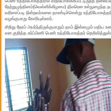
பெண் உத்தியோகத்தரால் விநியோகிக்கப்பட்டிருந்த நிலையில
நேற்றுமுந்தினம்(வெள்ளிக்கிழமை) திடீரென உள்நுழைந்த நபர்
வரிசைப்படி நின்றவர்களை தாண்டிச்சென்று உத்தியோகத்தரி
வழங்குமாறு கோரியுள்ளார்.
சிறிது நேரம் அமர்ந்திருக்குமாறும் தாம் இன்னமும் மதிய
என குறித்த கர்ப்பிணி பெண் உத்தியோகத்தர் தெரிவித்துள்