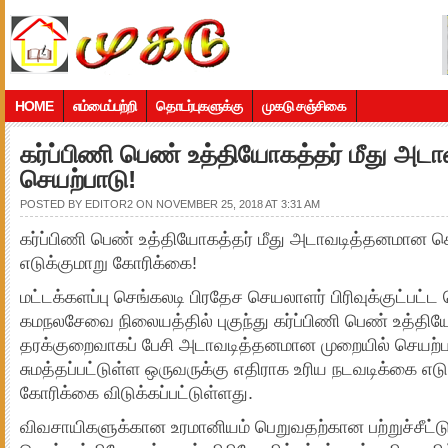
HOME
எம்மைப்பற்றி
தொடர்புகளுக்கு
முகடு சஞ்சிகை
கர்ப்பிணி பெண் உத்தியோகத்தர் மீது அ
செயற்பாடு!
POSTED BY
EDITOR2
ON NOVEMBER 25, 2018 AT 3:31 AM
கர்ப்பிணி பெண் உத்தியோகத்தர் மீது அடாவடித்தனமான ச
எடுக்குமாறு கோரிக்கை!
மட்டக்களப்பு செங்கலடி பிரதேச செயலாளர் பிரிவுக்குட்பட
கமநலசேவை நிலையத்தில் புகுந்து கர்ப்பிணி பெண் உத்த
தரக்குறைவாகப் பேசி அடாவடித்தனமான முறையில் செயற்பட
சுமத்தப்பட்டுள்ள ஒருவருக்கு எதிராக உரிய நடவடிக்கை எட
கோரிக்கை விடுக்கப்பட்டுள்ளது.
விவசாயிகளுக்கான உரமானியம் பெறுவதற்கான பற்றுச்சீட்டு