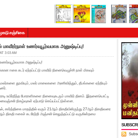
முகடு சஞ்சிகை
ல் மாவீரர்நாள் உணர்வுபூர்வமாக அனுஷ்டிப்பு!
AT 3:03 AM
் உணர்வுபூர்வமாக அனுஷ்டிப்பு!
ுக்கான ஈகை சுடர் ஏற்றப்பட்டு மாவீரர் நினைவெழுச்சி நாள் மிகவும்
 மலர்களை தூவியும், மலர் மாலைகளை அணிவித்தும், தீபங்களை ஏற்றியும்
னர்.
ராடி உயிர்நீத்த போராளிகளை நினைவுகூரும் மாவீரர் தினம். இதனையொட்டி
ினைவஞ்சலி நிகழ்வுகள் ஏற்பாடு செய்யப்பட்டுள்ளன.
, கார்த்திகை மாதத்தில் வரும் 21ஆம் திகதியிலிருந்து 27ஆம் திகதிவரை
7ஆம் திகதி ஈகைச் சுடரேற்றி அஞ்சலி செலுத்தப்பட்டு வருகின்றமை
SUBSCR
Subsc