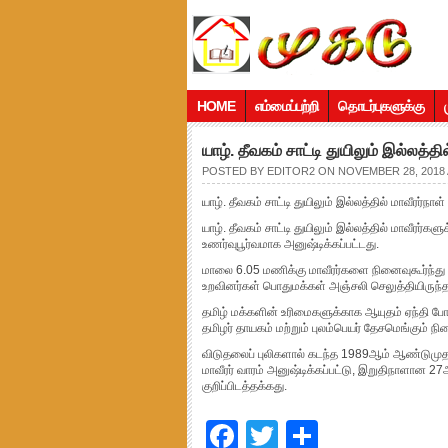
HOME
எம்மைப்பற்றி
தொடர்புகளுக்கு
யாழ். தீவகம் சாட்டி துயிலும் இல்லத்தி
POSTED BY
EDITOR2
ON NOVEMBER 28, 2018 
யாழ். தீவகம் சாட்டி துயிலும் இல்லத்தில் மாவீரர்நாள
யாழ். தீவகம் சாட்டி துயிலும் இல்லத்தில் மாவீரர்கள
உணர்வுபூர்வமாக அனுஷ்டிக்கப்பட்டது.
மாலை 6.05 மணிக்கு மாவீரர்களை நினைவுகூர்ந்து
உறவினர்கள் பொதுமக்கள் அஞ்சலி செலுத்தியிருந்த
தமிழ் மக்களின் உரிமைகளுக்காக ஆயுதம் ஏந்தி போ
தமிழர் தாயகம் மற்றும் புலம்பெயர் தேசமெங்கும் ந
விடுதலைப் புலிகளால் கடந்த 1989ஆம் ஆண்டுமுதல்
மாவீரர் வாரம் அனுஷ்டிக்கப்பட்டு, இறுதிநாளான 2
குறிப்பிடத்தக்கது.
Facebook
Twitter
Share