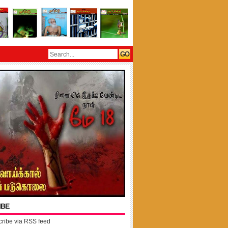
IBE
ribe via RSS feed