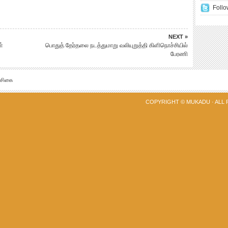
Follo
NEXT »
ள்
பொதுத் தேர்தலை நடத்துமாறு வலியுறுத்தி கிளிநொச்சியில்
பேரணி
்சிகை
COPYRIGHT ©
MUKADU
· ALL