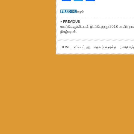
FILED IN:
ஈழம்
« PREVIOUS
உணர்வெழுச்சியுடன் இடம்பெற்றது 2018 மாவீரர் நா
நிகழ்வுகள்.
HOME
எம்மைப்பற்றி
தொடர்புகளுக்கு
முகடு சஞ