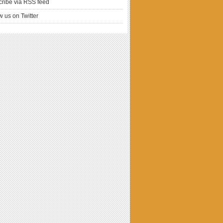
ribe via RSS feed
w us on Twitter