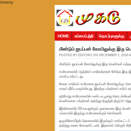
//anjeng
HOME
எம்மைப்பற்றி
தொடர்புகளுக்கு
மீண்டும் ஐயப்பன் கோயிலுக்கு இரு பெ
POSTED BY
EDITOR2
ON DECEMBER 2, 2018 AT
மீண்டும் ஐயப்பன் கோயிலுக்கு இரு பெண்கள் வந்ததா
சபரிமலையில் ஆந்திரம் மாநிலத்தைச் சேர்ந்த இரு 
பரபரப்பு ஏற்பட்டது.
கேரள மாநிலம் சபரிமலை ஐயப்பன் கோயிலுக்கு அனைத
மாதம் தீர்ப்பு வழங்கியது. இதற்கு பக்தர்கள் கடும் எத
தற்போது சபரிமலையில் மண்டல பூஜை தொடங்கியுள்ளத
பெண்களை பக்தர்கள் தடுத்து நிறுத்தி திருப்பி அனுப
இந்நிலையில் 50 வயதுக்கும் குறைவான இரு பெண் ப
பம்பையில் இருந்து சபரிமலைக்குச் சென்றனர்.
ஒருகிலோமீற்றர் தொலைவில் இருக்கும் மரக்கூட்டம்
தடுத்து சரண கோஷமிட்டனர். இதனால் அங்குச் சிறிது 