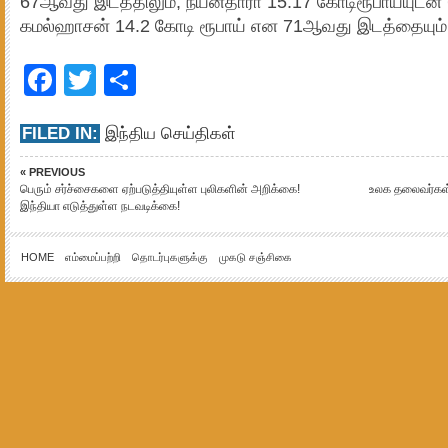
67ஆவது இடத்திலும், நயன்தாரா 15.17 கோடிரூபாய்யுடன்
கமல்ஹாசன் 14.2 கோடி ரூபாய் என 71ஆவது இடத்தையும் ப
Facebook
Twitter
Share
FILED IN:
இந்திய செய்திகள்
« PREVIOUS
பெரும் சர்ச்சைகளை ஏற்படுத்தியுள்ள புலிகளின் அறிக்கை!
உலக தலைவர்கள் ப
இந்தியா எடுத்துள்ள நடவடிக்கை!
HOME
எம்மைப்பற்றி
தொடர்புகளுக்கு
முகடு சஞ்சிகை