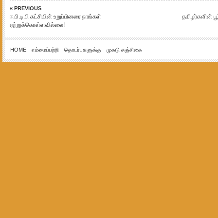
« PREVIOUS
ஈ.பி.டி.பி கட்சியின் உறுப்பினரை நாங்கள்
தமிழர்களின் ப
ஏற்றுக்கொள்ளவில்லை!
HOME
எம்மைப்பற்றி
தொடர்புகளுக்கு
முகடு சஞ்சிகை