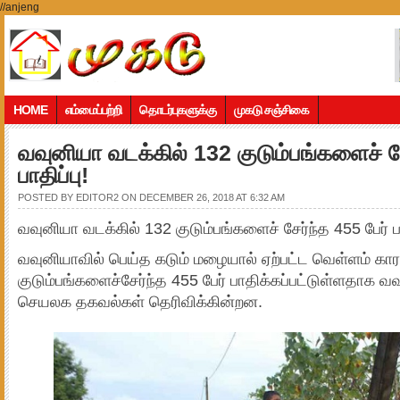
//anjeng
HOME
எம்மைப்பற்றி
தொடர்புகளுக்கு
முகடு சஞ்சிகை
வவுனியா வடக்கில் 132 குடும்பங்களைச் சே
பாதிப்பு!
POSTED BY
EDITOR2
ON DECEMBER 26, 2018 AT 6:32 AM
வவுனியா வடக்கில் 132 குடும்பங்களைச் சேர்ந்த 455 பேர் பா
வவுனியாவில் பெய்த கடும் மழையால் ஏற்பட்ட வெள்ளம் 
குடும்பங்களைச்சேர்ந்த 455 பேர் பாதிக்கப்பட்டுள்ளதாக வ
செயலக தகவல்கள் தெரிவிக்கின்றன.