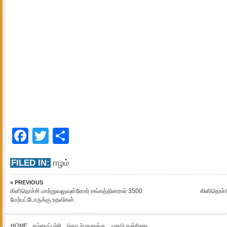
Facebook
Twitter
Share
FILED IN:
ஈழம்
« PREVIOUS
கிளிநொச்சி மாற்றுவலுவுள்ளோர் சங்கத்தினரால் 3500
கிளிநொச்ச
மேற்பட்டோருக்கு உதவிகள்.
HOME
எம்மைப்பற்றி
தொடர்புகளுக்கு
முகடு சஞ்சிகை