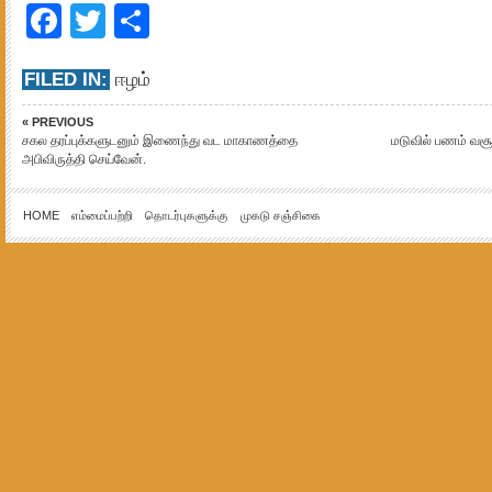
Facebook
Twitter
Share
FILED IN:
ஈழம்
« PREVIOUS
சகல தரப்புக்களுடனும் இணைந்து வட மாகாணத்தை
மடுவில் பணம் வச
அபிவிருத்தி செய்வேன்.
HOME
எம்மைப்பற்றி
தொடர்புகளுக்கு
முகடு சஞ்சிகை