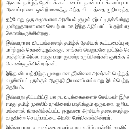
ஆனால் தமிழ்த் தேசியக் கூட்டமைப்பு தான் மட்டக்களப்பு மா
அமைப்புகளை ஒன்றிணைத்து அந்த விடயத்தை முறியடித்த
தற்போது ஒரு சுமூகமான அரசியல் சூழல் ஏற்பட்டிருக்கின்ற
முன்னுதாரணமான செயற்பாடாக இந்த ஆர்ப்பாட்டம் தற்போது
கொண்டிருக்கின்றது.
இவ்வாறான விடயங்களைத் தமிழ்த் தேசியக் கூட்டமைப்பு எந
பார்த்துக் கொண்டிருக்காது. நாங்கள் வெறுமனே முட்டுக் 
மாத்திரம் அல்ல. எமது பாராளுமன்ற உறுப்பினர்கள் குறித்
கொண்டிருக்கின்றார்கள்.
இந்த விடயத்திற்கு முறையான தீர்வினை அவர்கள் பெற்றுத்
வழங்கப்பட்டிருக்கும் ஆளுநர் நியமனம் எவ்வாறு இடம்பெற்
தெரியும்.
இவ்வாறு திட்டமிட்டு பல நடவடிக்கைகளைச் செய்பவர் இந்த
எமது தமிழ் முஸ்லிம் உறவினைப் பாதிக்கும் ஒருவரை, குறிப
மக்களால் நிராகரிக்கப்பட்ட ஒருவரை அரசியற் தலைமைத்து
வருகின்ற செயற்பாட்டை அவரே மேற்கொள்கின்றார்.
இவ்வாறான நடவடிக்கை மூலம் எமது தமிழ் முஸ்லிம் உறவில் 