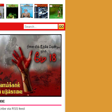
IBE
ribe via RSS feed