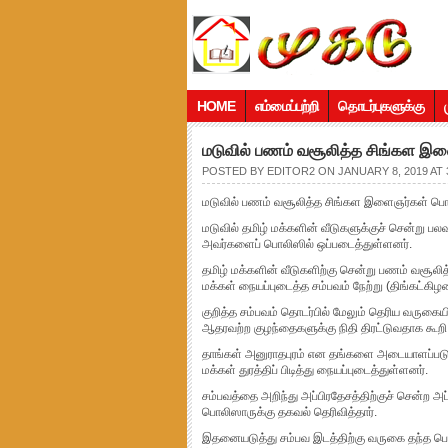
HOME
எம்மைப்பற்றி
தொடர்புகளுக்கு
மடுவில் பணம் வசூலித்த சிங்கள இளை
POSTED BY
EDITOR2
ON JANUARY 8, 2019 AT 
மடுவில் பணம் வசூலித்த சிங்கள இளைஞர்கள் பொலி
மடுவில் தமிழ் மக்களின் வீடுகளுக்குச் சென்று 
அவர்களைப் பொலிஸில் ஒப்படைத்துள்ளனர்.
தமிழ் மக்களின் வீடுகளிற்கு சென்று பணம் வசூலி
மக்கள் நையப்புடைத்த சம்பவம் நேற்று (திங்கட்கி
குறித்த சம்பவம் தொடர்பில் மேலும் தெரிய வருகையில
ஆதரவற்ற குழந்தைகளுக்கு நிதி திரட்டுவதாக கூறி, ச
தாங்கள் அனுராதபுரம் என தங்களை அடையாளப்படுத
மக்கள் துரத்திப் பிடித்து நையப்புடைத்துள்ளனர்.
சம்பவத்தை அறிந்து அப்பிரதேசத்திற்குச் சென்
பொலிஸாருக்கு தகவல் தெரிவித்தார்.
இதனையடுத்து சம்பவ இடத்திற்கு வருகை தந்த ப