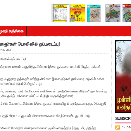
முகடு சஞ்சிகை
ஞர்கள் பொலிஸில் ஒப்படைப்பு!
3:37 AM
ஸில் ஒப்படைப்பு!
பலவந்தமாக பணம் வசூலித்த சிங்கள இளைஞர்களை மடக்கி பிடித்த மக்கள்
த்த அனுராதபுரத்தைச் சேர்ந்த சிங்கள இளைஞர்கள் நால்வரை மடுவில் உள்ள
ழமை) மதியம் இடம்பெற்றுள்ளது.
், மன்னார், மடு, பெரியபண்டிவிரிச்சான் பகுதியில் உள்ள வீடுகளிற்கு சென்று
ில தமிழ் மக்களை மிரட்டியும் நிதி வசூலித்துள்ளார்.
்திக் கொண்ட சிங்கள இளைஞர்கள் நால்வரிலும் சந்தேகமடைந்த அப்பகுதி
ற அப்பகுதி கிராம அலுவலர் விசாரணைகளை மேற்கொண்டதுடன், மடு
SUBSCR
Subsc
ொலிஸார் மேலதிக விசாரணைகளை முன்னெடுத்திருந்ததுடன், குறித்த