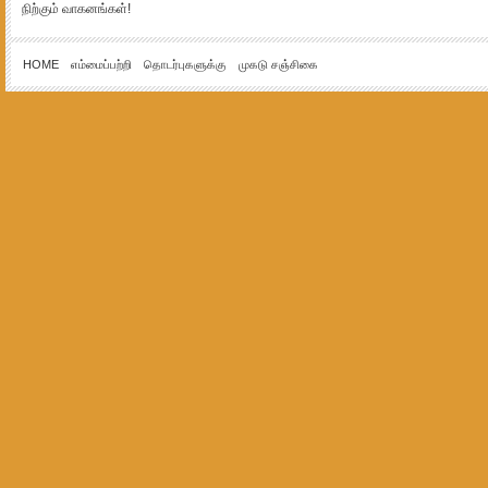
நிற்கும் வாகனங்கள்!
HOME
எம்மைப்பற்றி
தொடர்புகளுக்கு
முகடு சஞ்சிகை