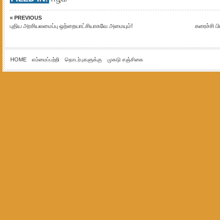
« PREVIOUS
புதிய அரசியலமைப்பு ஒற்றையாட்சியாகவே அமையும்!
கரைச்சி ப
HOME
எம்மைப்பற்றி
தொடர்புகளுக்கு
முகடு சஞ்சிகை