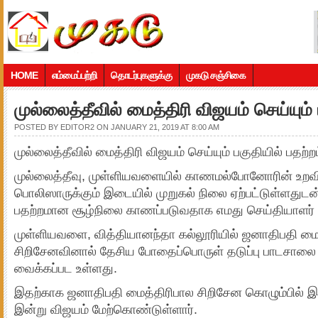
HOME
எம்மைப்பற்றி
தொடர்புகளுக்கு
முகடு சஞ்சிகை
முல்லைத்தீவில் மைத்திரி விஜயம் செய்யும் 
POSTED BY
EDITOR2
ON JANUARY 21, 2019 AT 8:00 AM
முல்லைத்தீவில் மைத்திரி விஜயம் செய்யும் பகுதியில் பதற்றம
முல்லைத்தீவு, முள்ளியவளையில் காணமல்போனோரின் உறவி
பொலிஸாருக்கும் இடையில் முறுகல் நிலை ஏற்பட்டுள்ளதுடன்
பதற்றமான சூழ்நிலை காணப்படுவதாக எமது செய்தியாளர் த
முள்ளியவளை, வித்தியானந்தா கல்லூரியில் ஜனாதிபதி மை
சிறிசேனவினால் தேசிய போதைப்பொருள் தடுப்பு பாடசாலை வ
வைக்கப்பட உள்ளது.
இதற்காக ஜனாதிபதி மைத்திரிபால சிறிசேன கொழும்பில் இரு
இன்று விஜயம் மேற்கொண்டுள்ளார்.