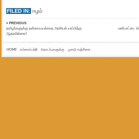
FILED IN:
ஈழம்
« PREVIOUS
தமிழர்களுக்கு நன்மைபயக்காத அரசியல் யாப்பிற்கு
பண்பாட்டை 
ஆதரவில்லை!
HOME
எம்மைப்பற்றி
தொடர்புகளுக்கு
முகடு சஞ்சிகை