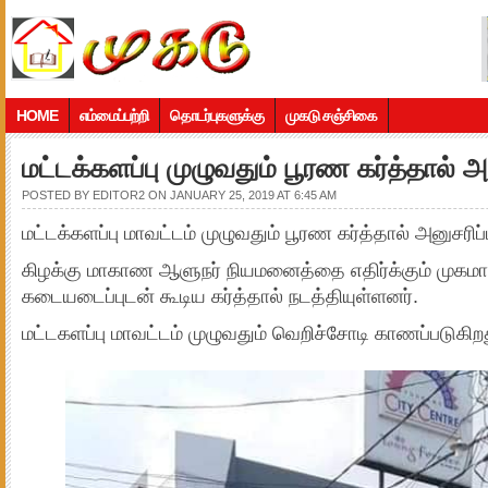
HOME
எம்மைப்பற்றி
தொடர்புகளுக்கு
முகடு சஞ்சிகை
மட்டக்களப்பு முழுவதும் பூரண கர்த்தால் அன
POSTED BY
EDITOR2
ON JANUARY 25, 2019 AT 6:45 AM
மட்டக்களப்பு மாவட்டம் முழுவதும் பூரண கர்த்தால் அனுசரிப்ப
கிழக்கு மாகாண ஆளுநர் நியமனைத்தை எதிர்க்கும் முகமாக
கடையடைப்புடன் கூடிய கர்த்தால் நடத்தியுள்ளனர்.
மட்டகளப்பு மாவட்டம் முழுவதும் வெறிச்சோடி காணப்படுகிறத