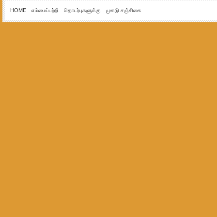
HOME
எம்மைப்பற்றி
தொடர்புகளுக்கு
முகடு சஞ்சிகை