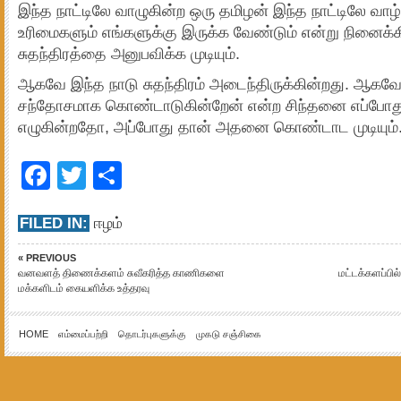
இந்த நாட்டிலே வாழுகின்ற ஒரு தமிழன் இந்த நாட்டிலே வ
உரிமைகளும் எங்களுக்கு இருக்க வேண்டும் என்று நினைக்
சுதந்திரத்தை அனுபவிக்க முடியும்.
ஆகவே இந்த நாடு சுதந்திரம் அடைந்திருக்கின்றது. ஆகவ
சந்தோசமாக கொண்டாடுகின்றேன் என்ற சிந்தனை எப்போத
எழுகின்றதோ, அப்போது தான் அதனை கொண்டாட முடியும்.”
Facebook
Twitter
Share
FILED IN:
ஈழம்
« PREVIOUS
வனவளத் திணைக்களம் சுவீகரித்த காணிகளை
மட்டக்களப்பி
மக்களிடம் கையளிக்க உத்தரவு
HOME
எம்மைப்பற்றி
தொடர்புகளுக்கு
முகடு சஞ்சிகை