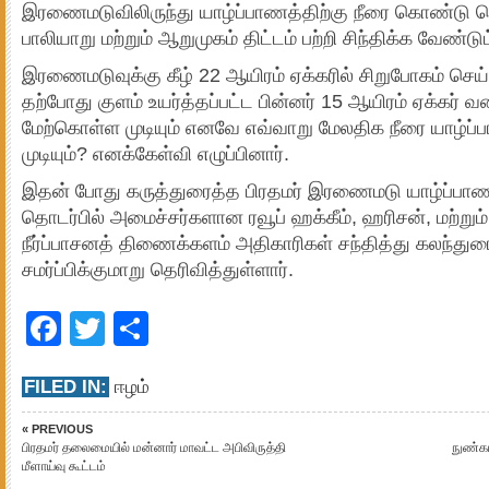
இரணைமடுவிலிருந்து யாழ்ப்பாணத்திற்கு நீரை கொண்டு ச
பாலியாறு மற்றும் ஆறுமுகம் திட்டம் பற்றி சிந்திக்க வேண்டும
இரணைமடுவுக்கு கீழ் 22 ஆயிரம் ஏக்கரில் சிறுபோகம் செய்
தற்போது குளம் உயர்த்தப்பட்ட பின்னர் 15 ஆயிரம் ஏக்கர் 
மேற்கொள்ள முடியும் எனவே எவ்வாறு மேலதிக நீரை யாழ்ப
முடியும்? எனக்கேள்வி எழுப்பினார்.
இதன் போது கருத்துரைத்த பிரதமர் இரணைமடு யாழ்ப்பாணம் க
தொடர்பில் அமைச்சர்களான ரவூப் ஹக்கீம், ஹரிசன், மற்று
நீர்ப்பாசனத் திணைக்களம் அதிகாரிகள் சந்தித்து கலந்த
சமர்ப்பிக்குமாறு தெரிவித்துள்ளார்.
Facebook
Twitter
Share
FILED IN:
ஈழம்
« PREVIOUS
பிரதமர் தலைமையில் மன்னார் மாவட்ட அபிவிருத்தி
நுண்கட
மீளாய்வு கூட்டம்