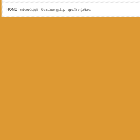
HOME
எம்மைப்பற்றி
தொடர்புகளுக்கு
முகடு சஞ்சிகை