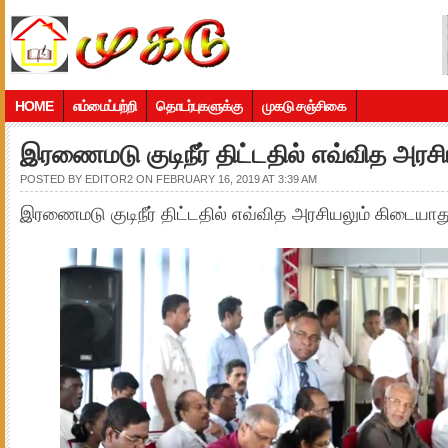
HOME
எம்மைப்பற்றி
தொடர்புகளுக்கு
முகடு சஞ்சிகை
இரணைமடு குடிநீர் திட்டதில் எவ்வித அரச
POSTED BY
EDITOR2
ON FEBRUARY 16, 2019 AT 3:39 AM
இரணைமடு குடிநீர் திட்டதில் எவ்வித அரசியலும் கிடையாத