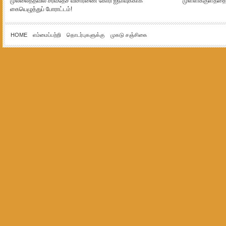
முல்லைத்தீவில் சர்வதேச விசாரணை கோரி ஐநாவுக்காக
முள்ளிக்குளத்தை 
கையெழுத்துப் போராட்டம்!
HOME
எம்மைப்பற்றி
தொடர்புகளுக்கு
முகடு சஞ்சிகை