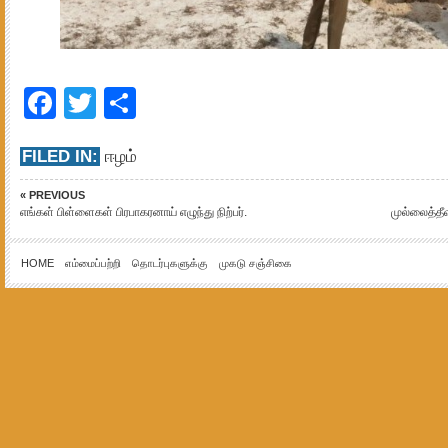
Facebook
Twitter
Share
FILED IN:
ஈழம்
« PREVIOUS
எங்கள் பிள்ளைகள் பிரபாகரனாய் எழுந்து நிற்பர்.
முல்லைத்தீ
HOME
எம்மைப்பற்றி
தொடர்புகளுக்கு
முகடு சஞ்சிகை