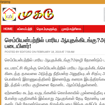
//anjeng
HOME
எம்மைப்பற்றி
தொடர்புகளுக்கு
முகடு சஞ்சிகை
செம்பியன்பற்றில் பாரிய ஆயுதக்கிடங்கு
படையினர்!
POSTED BY
EDITOR2
ON FEBRUARY 18, 2019 AT 7:59 AM
செம்பியன்பற்றில் பாரிய ஆயுதக்கிடங்கு?அகழி தோண்டும் 
வடமராட்சி கிழக்கு செம்பியன்பற்றில் பாரிய ஆயதக்கிடங்
கிடைத்த தகவலை அடுத்து நீதிமன்ற அனுதியுடன் சிறப்பு அ
பொலிசார் இராணுவத்தினர் இணைந்து கனரக இயந்திரங்க
இடத்தில் பாரிய குழிகளை தோண்ட ஆரம்பித்துள்ளனர்.
ஏற்கனவே கடந்த வருடங்களில் கொக்காவில் முல்லைத்தீவு வ
போன்ற பகுதிகளில் இவ்வாறு ஆயுதங்கள் தேடி தோண்டி 
கண்டபின் தோண்டுவதை நிறுத்தியமை இங்கு குறிப்பிடத்த