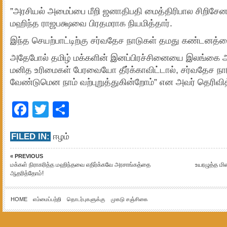
”அரசியல் அமைப்பை மீறி ஜனாதிபதி மைத்திரிபால சிறிசேன
மஹிந்த ராஜபக்ஷவை பிரதமராக நியமித்தார்.
இந்த செயற்பாட்டிற்கு சர்வதேச நாடுகள் தமது கண்டனத்தை
அதேபோல் தமிழ் மக்களின் இனப்பிரச்சினையை இலங்கை 
மனித உரிமைகள் பேரவையோ தீர்க்காவிட்டால், சர்வதேச நா
வேண்டுமென நாம் வற்புறுத்துகின்றோம்” என அவர் தெரிவித்
Facebook
Twitter
Share
FILED IN:
ஈழம்
« PREVIOUS
மக்கள் நிராகரித்த மஹிந்தவை எதிர்க்கவே அரசாங்கத்தை
உயரழுத்த மின
ஆதரித்தோம்!
HOME
எம்மைப்பற்றி
தொடர்புகளுக்கு
முகடு சஞ்சிகை