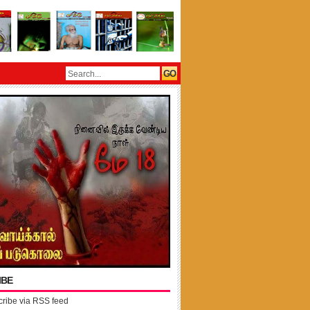
IBE
ribe via RSS feed