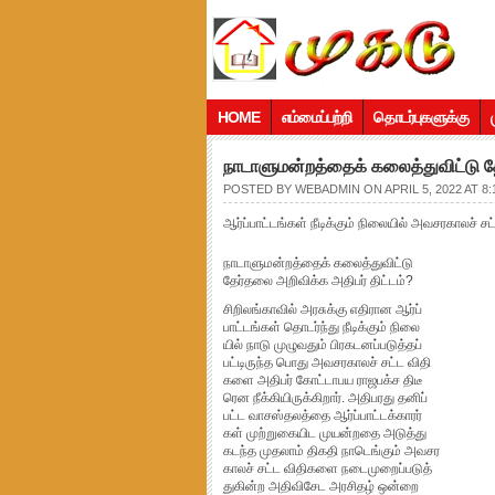
HOME
எம்மைப்பற்றி
தொடர்புகளுக்கு
நாடாளுமன்றத்தைக் கலைத்துவிட்டு த
POSTED BY
WEBADMIN
ON APRIL 5, 2022 AT 8
ஆர்ப்பாட்டங்கள் நீடிக்கும் நிலையில் அவசரகாலச் சட்
நாடாளுமன்றத்தைக் கலைத்துவிட்டு
தேர்தலை அறிவிக்க அதிபர் திட்டம்?
சிறிலங்காவில் அரசுக்கு எதிரான ஆர்ப்
பாட்டங்கள் தொடர்ந்து நீடிக்கும் நிலை
யில் நாடு முழுவதும் பிரகடனப்படுத்தப்
பட்டிருந்த பொது அவசரகாலச் சட்ட விதி
களை அதிபர் கோட்டாபய ராஜபக்ச திடீ
ரென நீக்கியிருக்கிறார். அதிபரது தனிப்
பட்ட வாசஸ்தலத்தை ஆர்ப்பாட்டக்காரர்
கள் முற்றுகையிட முயன்றதை அடுத்து
கடந்த முதலாம் திகதி நாடெங்கும் அவசர
காலச் சட்ட விதிகளை நடைமுறைப்படுத்
துகின்ற அதிவிசேட அரசிதழ் ஒன்றை