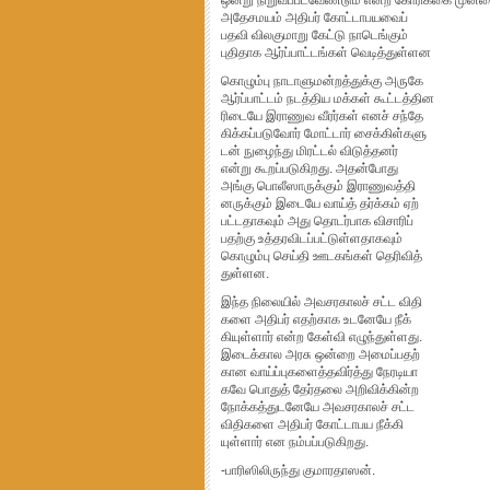
ஒன்று நிறுவப்படவேண்டும் என்ற கோரிக்கை முன்வை
அதேசமயம் அதிபர் கோட்டாபயவைப்
பதவி விலகுமாறு கேட்டு நாடெங்கும்
புதிதாக ஆர்ப்பாட்டங்கள் வெடித்துள்ளன
கொழும்பு நாடாளுமன்றத்துக்கு அருகே
ஆர்ப்பாட்டம் நடத்திய மக்கள் கூட்டத்தின
ரிடையே இராணுவ வீரர்கள் எனச் சந்தே
கிக்கப்படுவோர் மோட்டார் சைக்கிள்களு
டன் நுழைந்து மிரட்டல் விடுத்தனர்
என்று கூறப்படுகிறது. அதன்போது
அங்கு பொலீஸாருக்கும் இராணுவத்தி
னருக்கும் இடையே வாய்த் தர்க்கம் ஏற்
பட்டதாகவும் அது தொடர்பாக விசாரிப்
பதற்கு உத்தரவிடப்பட்டுள்ளதாகவும்
கொழும்பு செய்தி ஊடகங்கள் தெரிவித்
துள்ளன.
இந்த நிலையில் அவசரகாலச் சட்ட விதி
களை அதிபர் எதற்காக உடனேயே நீக்
கியுள்ளார் என்ற கேள்வி எழுந்துள்ளது.
இடைக்கால அரசு ஒன்றை அமைப்பதற்
கான வாய்ப்புகளைத்தவிர்த்து நேரடியா
கவே பொதுத் தேர்தலை அறிவிக்கின்ற
நோக்கத்துடனேயே அவசரகாலச் சட்ட
விதிகளை அதிபர் கோட்டாபய நீக்கி
யுள்ளார் என நம்பப்படுகிறது.
-பாரிஸிலிருந்து குமாரதாஸன்.