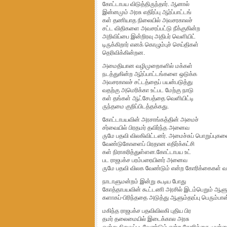
கோட்டாபய விடுத்திருந்தார். ஆனால்
இன்னமும் அரசு எதிர்ப்பு ஆர்ப்பாட்டங்
கள் தணியாத நிலையில் அவசரகாலச்
சட்ட விதிகளை அவசரப்பட்டு நீக்குகின்ற
அறிவிப்பை இன்றிரவு அதிபர் வெளியிட்
டிருக்கிறார் எனக் கொழும்புச் செய்திகள்
தெரிவிக்கின்றன.
அமைதியான வழிமுறைகளில் மக்கள்
நடத்துகின்ற ஆர்ப்பாட்டங்களை ஒடுக்க
அவசரகாலச் சட்டத்தைப் பயன்படுத்து
வதற்கு அமெரிக்கா உட்பட மேற்கு நாடு
கள் தங்கள் ஆட்சேபத்தை வெளியிட்டி
ருந்தமை குறிப்பிடத்தக்கது.
கோட்டாபயவின் அரசாங்கத்தின் அமைச்
சர்வையில் பிரதமர் தவிர்ந்த அனைவ
ருமே பதவி விலகிவிட்டனர். அமைச்சுப் பொறுப்புகளை
வேண்டுகோளைப் பிரதான எதிர்க்கட்சி
கள் நிராகரித்துள்ளன.கோட்டாபய உட்
பட ராஜபக்ச பரம்பரையினர் அனைவ
ருமே பதவி விலக வேண்டும் என்ற கோரிக்கைகள் வ
நாடாளுமன்றம் இன்று கூடிய போது
கோத்தாபயவின் கூட்டணி அரசில் இடம்பெறும் ஆளும் கட
களாகப்-பிரிந்ததை அடுத்து ஆளும்தரப்பு பெரும்ப
மகிந்த ராஜபக்ச பதவிவிலகி புதிய பிர
தமர் தலைமையில் இடைக்கால அரசு