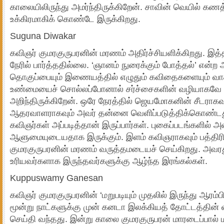
காலையிலிருந்து அமர்ந்திருக்கிறேன். சாவின் வெயில் கணத
உக்கிரமாகிக் கொண்டே இருக்கிறது.
Suguna Diwakar
கவிஞர் குமரகுருபரனின் மரணம் அதிர்ச்சியளிக்கிறது. இ
நேரில் பார்த்ததில்லை. ‘ஞானம் நுரைக்கும் போத்தல்’ என்
தொகுப்பையும் இணையத்தில் எழுதும் கவிதைகளையும் வாசி
உண்மையைச் சொல்லப்போனால் சர்ச்சைகளின் வழியாகவே
அறிந்திருக்கிறேன். ஒரே நேரத்தில் ஜெயமோகனின் சீடராகவும
ஆதரவாளராகவும் அவர் தன்னை வெளிப்படுத்திக்கொண்டது
கவிஞர்கள் அப்படித்தான் இருப்பார்கள். புகைப்படங்களில் 
ஆளுமையுடையதாக இருக்கும். இளம் கவிஞராகவும் பத்திர
குமரகுருபரனின் மரணம் வருத்தமடையச் செய்கிறது. அவரத
உரியவர்களாக இருந்தவர்களுக்கு ஆழ்ந்த இரங்கல்கள்.
Kuppuswamy Ganesan
கவிஞர் குமரகுருபரனின் ‘மறுபடியும் முதலில் இருந்து ஆரம்பி
மூன்று நாட்களுக்கு முன் கனடா இலக்கியத் தோட்டத்தின் வ
செய்தி வந்தது. இன்று காலை குமரகுருபரன் மாரடைப்பால்