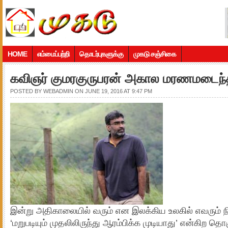
HOME
எம்மைப்பற்றி
தொடர்புகளுக்கு
முகடு சஞ்சிகை
கவிஞர் குமரகுருபரன் அகால மரணமடைந்த
POSTED BY
WEBADMIN
ON JUNE 19, 2016 AT 9:47 PM
இன்று அதிகாலையில் வரும் என இலக்கிய உலகில் எவரும் 
‘மறுபடியும் முதலிலிருந்து ஆரம்பிக்க முடியாது’ என்கிற தொக