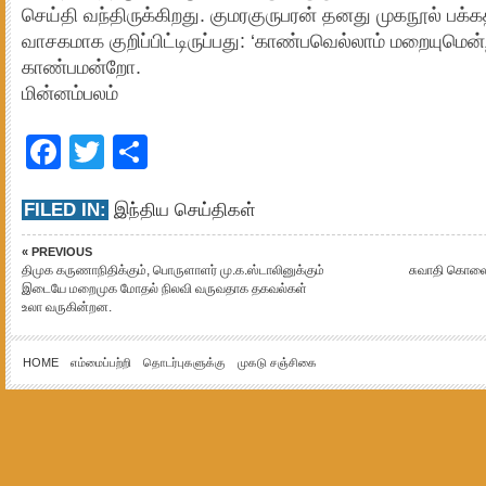
செய்தி வந்திருக்கிறது. குமரகுருபரன் தனது முகநூல் பக்
வாசகமாக குறிப்பிட்டிருப்பது: ‘காண்பவெல்லாம் மறையுமென
காண்பமன்றோ.
மின்னம்பலம்
Facebook
Twitter
Share
FILED IN:
இந்திய செய்திகள்
« PREVIOUS
திமுக கருணாநிதிக்கும், பொருளாளர் மு.க.ஸ்டாலினுக்கும்
சுவாதி கொலைய
இடையே மறைமுக மோதல் நிலவி வருவதாக தகவல்கள்
உலா வருகின்றன.
HOME
எம்மைப்பற்றி
தொடர்புகளுக்கு
முகடு சஞ்சிகை