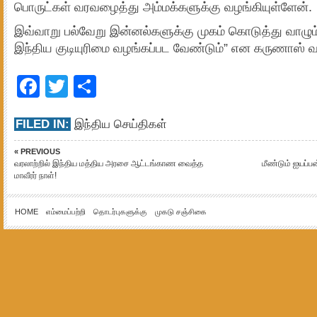
பொருட்கள் வரவழைத்து அம்மக்களுக்கு வழங்கியுள்ளேன்.
இவ்வாறு பல்வேறு இன்னல்களுக்கு முகம் கொடுத்து வாழ
இந்திய குடியுரிமை வழங்கப்பட வேண்டும்” என கருணாஸ் வலி
Facebook
Twitter
Share
FILED IN:
இந்திய செய்திகள்
« PREVIOUS
வரலாற்றில் இந்திய மத்திய அரசை ஆட்டங்காண வைத்த
மீண்டும் ஐயப்ப
மாவீரர் நாள்!
HOME
எம்மைப்பற்றி
தொடர்புகளுக்கு
முகடு சஞ்சிகை