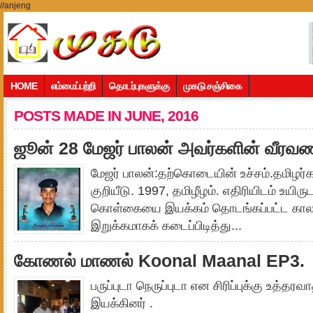
//anjeng
HOME
எம்மைப்பற்றி
தொடர்புகளுக்கு
முகடு சஞ்சிகை
POSTS MADE IN JUNE, 2016
ஜூன் 28 மேஜர் பாலன் அவர்களின் வீரவண
மேஜர் பாலன்:தற்கொடையின் உச்சம்.தமிழர
குறியீடு. 1997, தமிழீழம். எதிரியிடம் உயிரு
கொள்கையை இயக்கம் தொடங்கப்பட்ட காலம
இறுக்கமாகக் கடைப்பிடித்து...
கோணல் மாணல் Koonal Maanal EP3.
பருப்புடா நெருப்புடா என சிரிப்புக்கு உத்தர
இயக்கினர் .