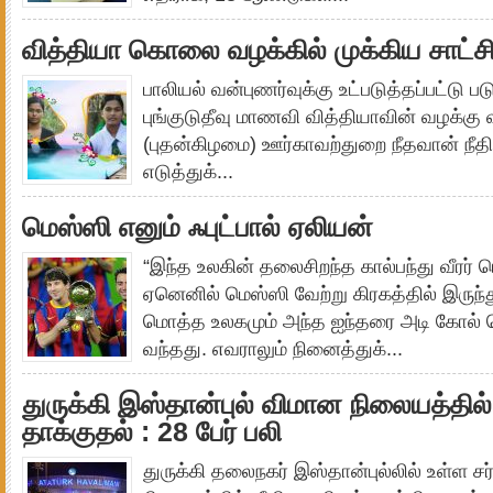
வித்தியா கொலை வழக்கில் முக்கிய சாட்ச
பாலியல் வன்புணர்வுக்கு உட்படுத்தப்பட்டு
புங்குடுதீவு மாணவி வித்தியாவின் வழக்க
(புதன்கிழமை) ஊர்காவற்துறை நீதவான் நீத
எடுத்துக்...
மெஸ்ஸி எனும் ஃபுட்பால் ஏலியன்
“இந்த உலகின் தலைசிறந்த கால்பந்து வீரர
ஏனெனில் மெஸ்ஸி வேற்று கிரகத்தில் இருந்த
மொத்த உலகமும் அந்த ஐந்தரை அடி கோல் 
வந்தது. எவராலும் நினைத்துக்...
துருக்கி இஸ்தான்புல் விமான நிலையத்தில்
தாக்குதல் : 28 பேர் பலி
துருக்கி தலைநகர் இஸ்தான்புல்லில் உள்ள 