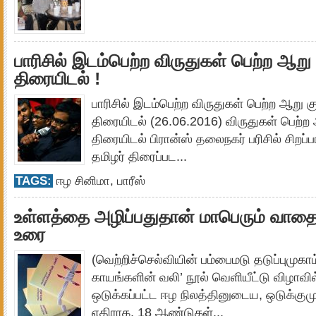
பாரிசில் இடம்பெற்ற விருதுகள் பெற்ற ஆறு
திரையிடல் !
பாரிசில் இடம்பெற்ற விருதுகள் பெற்ற ஆறு க
திரையிடல் (26.06.2016) விருதுகள் பெற்ற
திரையிடல் பிரான்ஸ் தலைநகர் பரிசில் சிறப்
தமிழர் திரைப்பட...
TAGS:
ஈழ சினிமா
,
பாரீஸ்
உள்ளத்தை அழிப்பதுதான் மாபெரும் வாதை.
உரை
(வெற்றிச்செல்வியின் பம்பைமடு தடுப்புமு
காயங்களின் வலி’ நூல் வெளியீட்டு விழாவி
ஒடுக்கப்பட்ட ஈழ நிலத்தினுடைய, ஒடுக்கு
எதிராக, 18 ஆண்டுகள்...