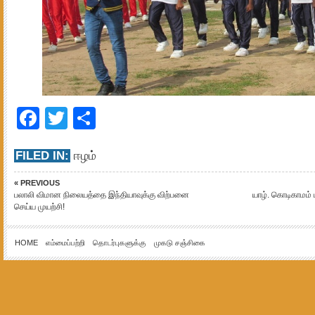
Facebook
Twitter
Share
FILED IN:
ஈழம்
« PREVIOUS
பலாலி விமான நிலையத்தை இந்தியாவுக்கு விற்பனை
யாழ். கொடிகாமம் ப
செய்ய முயற்சி!
HOME
எம்மைப்பற்றி
தொடர்புகளுக்கு
முகடு சஞ்சிகை